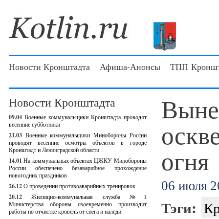
Новости Кронштадта
Афиша-Анонсы
ТПП Кроншт
Выне
Новости Кронштадта
09.04
Военные коммунальщики Кронштадта проводят
оскв
весенние субботники
21.03
Военные коммунальщики Минобороны России
проводят весенние осмотры объектов в городе
огня
Кронштадт и Ленинградской области
14.01
На коммунальных объектах ЦЖКУ Минобороны
России обеспечено безаварийное прохождение
новогодних праздников
06 июля 2
26.12
О проведении противоаварийных тренировок
20.12
Жилищно-коммунальная служба №1
Тэги:
Кр
Министерства обороны своевременно производит
работы по отчистке кровель от снега и наледи