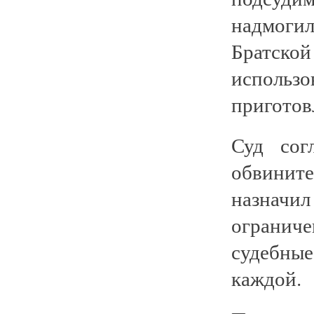
надмоги
Братско
исполь
приготов
Суд сог
обвинит
назначил
ограниче
судебны
каждой.