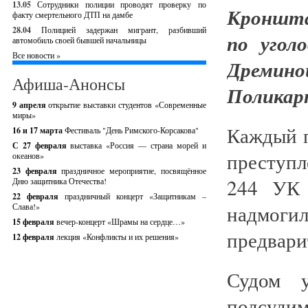
13.05
Сотрудники полиции проводят проверку по
Кроншта
факту смертельного ДТП на дамбе
28.04
Полицией задержан мигрант, разбивший
по угол
автомобиль своей бывшей начальницы
Все новости »
Дремин
Афиша-Анонсы
Поликар
9 апреля
открытие выставки студентов «Современные
миры»
Каждый 
16 и 17 марта
Фестиваль "День Римского-Корсакова"
С 27 февраля
выставка «Россия — страна морей и
преступл
океанов»
23 февраля
праздничное мероприятие, посвящённое
244 УК 
Дню защитника Отечества!
22 февраля
праздничный концерт «Защитникам –
надмоги
Слава!»
15 февраля
вечер-концерт «Шрамы на сердце…»
предвари
12 февраля
лекция «Конфликты и их решения»
Судом у
подсуди