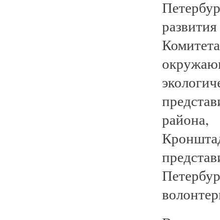
Петербу
развити
Комитет
окруж
экологи
предста
района
Кроншта
представ
Петербу
волонтер