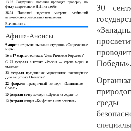
13.05
Сотрудники полиции проводят проверку по
30 сент
факту смертельного ДТП на дамбе
28.04
Полицией задержан мигрант, разбивший
государ
автомобиль своей бывшей начальницы
Все новости »
«Запад
Афиша-Анонсы
просвети
9 апреля
открытие выставки студентов «Современные
проводит
миры»
16 и 17 марта
Фестиваль "День Римского-Корсакова"
Победы»
С 27 февраля
выставка «Россия — страна морей и
океанов»
23 февраля
праздничное мероприятие, посвящённое
Органи
Дню защитника Отечества!
22 февраля
праздничный концерт «Защитникам –
природо
Слава!»
15 февраля
вечер-концерт «Шрамы на сердце…»
среды
12 февраля
лекция «Конфликты и их решения»
безопас
специаль