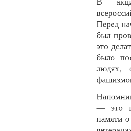
В акци
всеросс
Перед на
был пров
это дела
было по
людях, 
фашизмом
Напомни
— это п
памяти о
ветеран