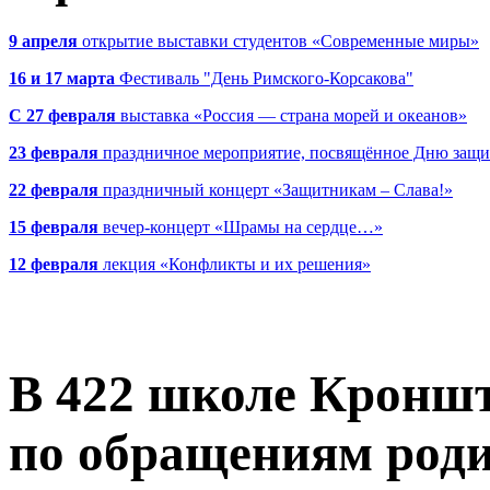
9 апреля
открытие выставки студентов «Современные миры»
16 и 17 марта
Фестиваль "День Римского-Корсакова"
С 27 февраля
выставка «Россия — страна морей и океанов»
23 февраля
праздничное мероприятие, посвящённое Дню защи
22 февраля
праздничный концерт «Защитникам – Слава!»
15 февраля
вечер-концерт «Шрамы на сердце…»
12 февраля
лекция «Конфликты и их решения»
В 422 школе Кроншт
по обращениям род