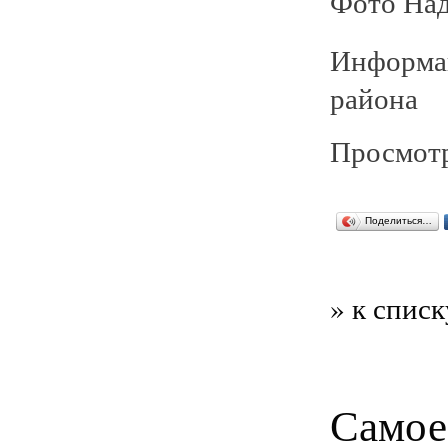
Фото Над
Информа
района
Просмотр
Поделиться…
» к списк
Самое