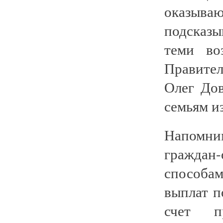
оказыва
подсказы
теми во
Правите
Олег До
семьям и
Напомн
граждан
способа
выплат 
счет п