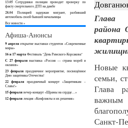
Довганю
13.05
Сотрудники полиции проводят проверку по
факту смертельного ДТП на дамбе
28.04
Полицией задержан мигрант, разбивший
Глава 
автомобиль своей бывшей начальницы
Все новости »
района 
Афиша-Анонсы
квартир
9 апреля
открытие выставки студентов «Современные
жилищны
миры»
16 и 17 марта
Фестиваль "День Римского-Корсакова"
С 27 февраля
выставка «Россия — страна морей и
Новые к
океанов»
23 февраля
праздничное мероприятие, посвящённое
семьи, с
Дню защитника Отечества!
22 февраля
праздничный концерт «Защитникам –
Глава р
Слава!»
15 февраля
вечер-концерт «Шрамы на сердце…»
важным
12 февраля
лекция «Конфликты и их решения»
благопол
Санкт-