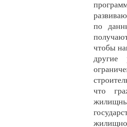
программ
развиваю
по данн
получаю
чтобы на
другие 
ограни
строител
что гра
жилищны
государ
жилищно