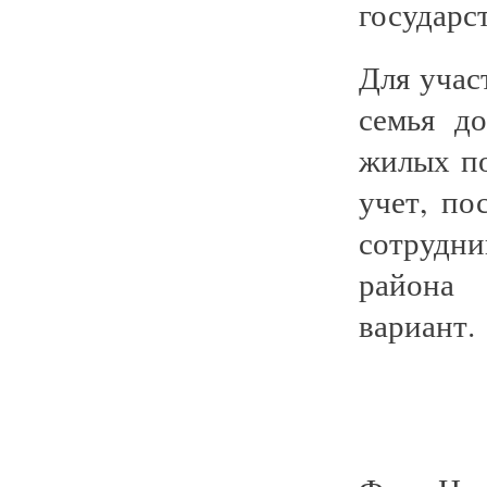
государс
Для учас
семья д
жилых п
учет, по
сотрудн
района
вариант.