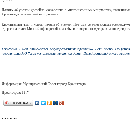
Память об ученом достойно увековечена в многочисленных монументах, памятниках,
Кронштадте установлен бюст ученому.
Кронштадтцы чтят и хранят память об ученом. Поэтому сегодня силами военнослуж
где располагался Минный офицерский класс были очищены от мусора и законсервиров
Ежегодно 7 мая отмечается государственный праздник− День радио. По реше
территории МО 7 мая установлена памятная дата - День Кронштадтского радиопо
Информация: Муниципальный Совет города Кронштадта
Просмотров: 1117
Поделиться…
» к списку