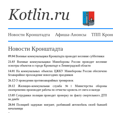
Новости Кронштадта
Афиша-Анонсы
ТПП Крон
Новости Кронштадта
09.04
Военные коммунальщики Кронштадта проводят весенние субботники
21.03
Военные коммунальщики Минобороны России проводят весенние
осмотры объектов в городе Кронштадт и Ленинградской области
14.01
На коммунальных объектах ЦЖКУ Минобороны России обеспечено
безаварийное прохождение новогодних праздников
26.12
О проведении противоаварийных тренировок
20.12
Жилищно-коммунальная служба №1 Министерства обороны
своевременно производит работы по отчистке кровель от снега и наледи
13.05
Сотрудники полиции проводят проверку по факту смертельного ДТП
на дамбе
28.04
Полицией задержан мигрант, разбивший автомобиль своей бывшей
начальницы