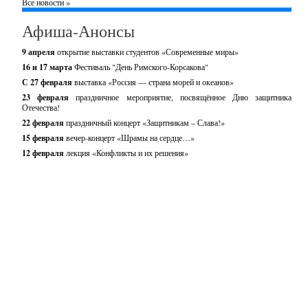
Все новости »
Афиша-Анонсы
9 апреля
открытие выставки студентов «Современные миры»
16 и 17 марта
Фестиваль "День Римского-Корсакова"
С 27 февраля
выставка «Россия — страна морей и океанов»
23 февраля
праздничное мероприятие, посвящённое Дню защитника
Отечества!
22 февраля
праздничный концерт «Защитникам – Слава!»
15 февраля
вечер-концерт «Шрамы на сердце…»
12 февраля
лекция «Конфликты и их решения»