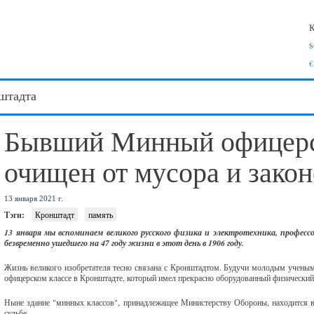
К
$
€
штадта
Бывший Минный офицерс
очищен от мусора и зако
13 января 2021 г.
Тэги:
Кронштадт
память
13 января мы вспоминаем великого русского физика и электротехника, професс
безвременно ушедшего на 47 году жизни в этот день в 1906 году.
Жизнь великого изобретателя тесно связана с Кронштадтом. Будучи молодым учены
офицерском классе в Кронштадте, который имел прекрасно оборудованный физический
Ныне здание "минных классов", принадлежащее Министерству Обороны, находится в 
судьбе.