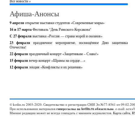
Все новости »
Афиша-Анонсы
9 апреля
открытие выставки студентов «Современные миры»
16 и 17 марта
Фестиваль "День Римского-Корсакова"
С 27 февраля
выставка «Россия — страна морей и океанов»
23 февраля
праздничное мероприятие, посвящённое Дню защитника
Отечества!
22 февраля
праздничный концерт «Защитникам – Слава!»
15 февраля
вечер-концерт «Шрамы на сердце…»
12 февраля
лекция «Конфликты и их решения»
© kotlin.ru 2003-2020. Свидетельство о регистрации СМИ Эл №77-8561 от 09.02.200
При использовании материалов
гиперссылка на kotlin.ru обязательна
. e-mail: news/
Мнение редакции может не всегда совпадать с мнением журналистов.
Карта сайта
,
R