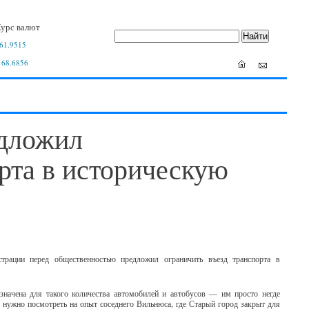
урс валют
61.9515
 68.6856
едложил
орта в историческую
трации перед общественностью предложил ограничить въезд транспорта в
азначена для такого количества автомобилей и автобусов — им просто негде
о нужно посмотреть на опыт соседнего Вильнюса, где Старый город закрыт для