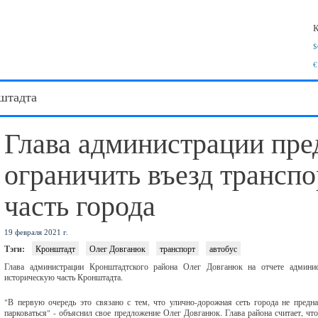
К
$
€
штадта
Глава администрации пр
ограничить въезд трансп
часть города
19 февраля 2021 г.
Тэги:
Кронштадт
Олег Довганюк
транспорт
автобус
Глава администрации Кронштадтского района Олег Довганюк на отчете админис
историческую часть Кронштадта.
"В первую очередь это связано с тем, что улично-дорожная сеть города не предн
парковаться" - объяснил свое предложение Олег Довганюк. Глава района считает, чт