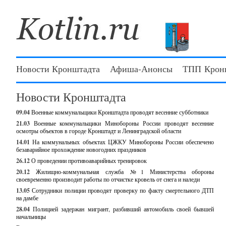
Новости Кронштадта
Афиша-Анонсы
ТПП Крон
Новости Кронштадта
09.04
Военные коммунальщики Кронштадта проводят весенние субботники
21.03
Военные коммунальщики Минобороны России проводят весенние
осмотры объектов в городе Кронштадт и Ленинградской области
14.01
На коммунальных объектах ЦЖКУ Минобороны России обеспечено
безаварийное прохождение новогодних праздников
26.12
О проведении противоаварийных тренировок
20.12
Жилищно-коммунальная служба №1 Министерства обороны
своевременно производит работы по отчистке кровель от снега и наледи
13.05
Сотрудники полиции проводят проверку по факту смертельного ДТП
на дамбе
28.04
Полицией задержан мигрант, разбивший автомобиль своей бывшей
начальницы