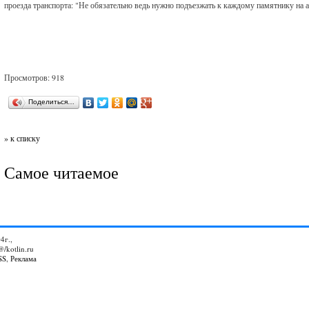
проезда транспорта: "Не обязательно ведь нужно подъезжать к каждому памятнику на а
Просмотров: 918
Поделиться…
» к списку
Самое читаемое
4г.,
@/kotlin.ru
SS
,
Реклама