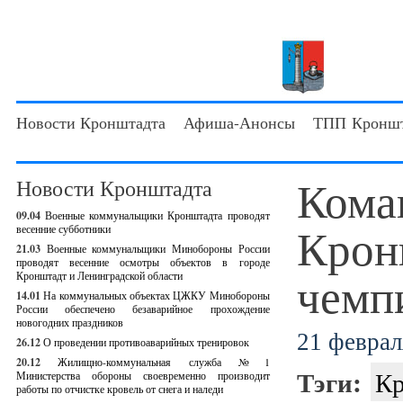
Новости Кронштадта
Афиша-Анонсы
ТПП Кроншт
Кома
Новости Кронштадта
09.04
Военные коммунальщики Кронштадта проводят
Крон
весенние субботники
21.03
Военные коммунальщики Минобороны России
проводят весенние осмотры объектов в городе
чемп
Кронштадт и Ленинградской области
14.01
На коммунальных объектах ЦЖКУ Минобороны
России обеспечено безаварийное прохождение
новогодних праздников
21 феврал
26.12
О проведении противоаварийных тренировок
20.12
Жилищно-коммунальная служба №1
Тэги:
Кр
Министерства обороны своевременно производит
работы по отчистке кровель от снега и наледи