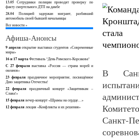
13.05
Сотрудники полиции проводят проверку по
факту смертельного ДТП на дамбе
28.04
Полицией задержан мигрант, разбивший
автомобиль своей бывшей начальницы
Все новости »
Афиша-Анонсы
9 апреля
открытие выставки студентов «Современные
миры»
16 и 17 марта
Фестиваль "День Римского-Корсакова"
С 27 февраля
выставка «Россия — страна морей и
В Санк
океанов»
23 февраля
праздничное мероприятие, посвящённое
испыта
Дню защитника Отечества!
22 февраля
праздничный концерт «Защитникам –
админист
Слава!»
15 февраля
вечер-концерт «Шрамы на сердце…»
Комитет
12 февраля
лекция «Конфликты и их решения»
Санкт-Пе
соревнов