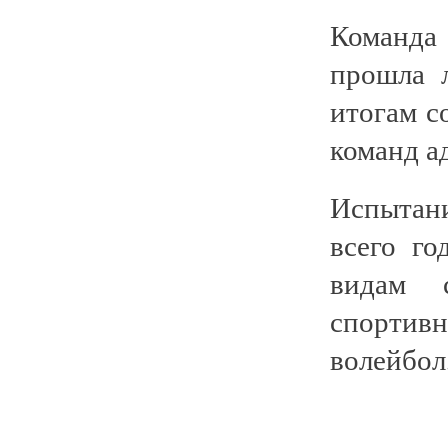
Команда
прошла 
итогам с
команд а
Испытан
всего го
видам с
спортив
волейбол