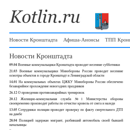
Новости Кронштадта
Афиша-Анонсы
ТПП Крон
Новости Кронштадта
09.04
Военные коммунальщики Кронштадта проводят весенние субботники
21.03
Военные коммунальщики Минобороны России проводят весенние
осмотры объектов в городе Кронштадт и Ленинградской области
14.01
На коммунальных объектах ЦЖКУ Минобороны России обеспечено
безаварийное прохождение новогодних праздников
26.12
О проведении противоаварийных тренировок
20.12
Жилищно-коммунальная служба №1 Министерства обороны
своевременно производит работы по отчистке кровель от снега и наледи
13.05
Сотрудники полиции проводят проверку по факту смертельного ДТП
на дамбе
28.04
Полицией задержан мигрант, разбивший автомобиль своей бывшей
начальницы