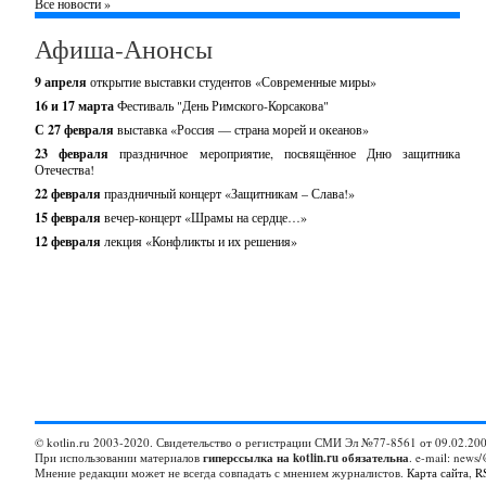
Все новости »
Афиша-Анонсы
9 апреля
открытие выставки студентов «Современные миры»
16 и 17 марта
Фестиваль "День Римского-Корсакова"
С 27 февраля
выставка «Россия — страна морей и океанов»
23 февраля
праздничное мероприятие, посвящённое Дню защитника
Отечества!
22 февраля
праздничный концерт «Защитникам – Слава!»
15 февраля
вечер-концерт «Шрамы на сердце…»
12 февраля
лекция «Конфликты и их решения»
© kotlin.ru 2003-2020. Свидетельство о регистрации СМИ Эл №77-8561 от 09.02.200
При использовании материалов
гиперссылка на kotlin.ru обязательна
. e-mail: news/
Мнение редакции может не всегда совпадать с мнением журналистов.
Карта сайта
,
R