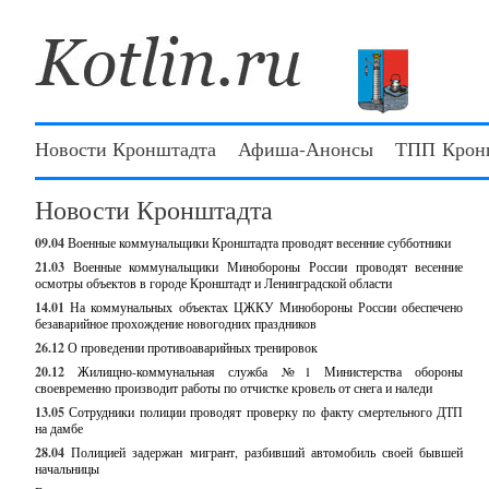
Новости Кронштадта
Афиша-Анонсы
ТПП Крон
Новости Кронштадта
09.04
Военные коммунальщики Кронштадта проводят весенние субботники
21.03
Военные коммунальщики Минобороны России проводят весенние
осмотры объектов в городе Кронштадт и Ленинградской области
14.01
На коммунальных объектах ЦЖКУ Минобороны России обеспечено
безаварийное прохождение новогодних праздников
26.12
О проведении противоаварийных тренировок
20.12
Жилищно-коммунальная служба №1 Министерства обороны
своевременно производит работы по отчистке кровель от снега и наледи
13.05
Сотрудники полиции проводят проверку по факту смертельного ДТП
на дамбе
28.04
Полицией задержан мигрант, разбивший автомобиль своей бывшей
начальницы