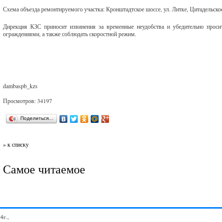
Схема объезда ремонтируемого участка: Кронштадтское шоссе, ул. Литке, Цитадельско
Дирекция КЗС приносит извинения за временные неудобства и убедительно просит
ограждениями, а также соблюдать скоростной режим.
dambaspb_kzs
Просмотров: 34197
Поделиться…
» к списку
Самое читаемое
4г.,