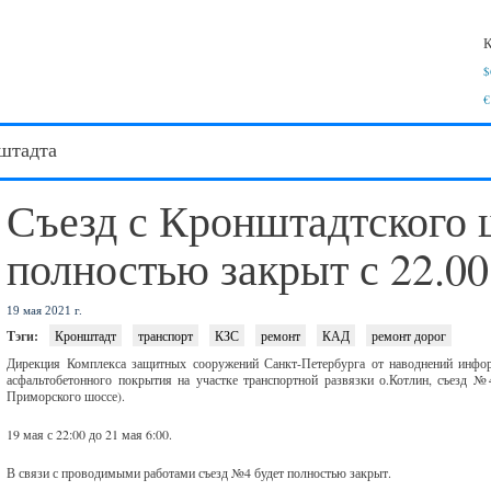
К
$
€
штадта
Съезд с Кронштадтского 
полностью закрыт с 22.00
19 мая 2021 г.
Тэги:
Кронштадт
транспорт
КЗС
ремонт
КАД
ремонт дорог
Дирекция Комплекса защитных сооружений Санкт-Петербурга от наводнений инфор
асфальтобетонного покрытия на участке транспортной развязки о.Котлин, съезд 
Приморского шоссе).
19 мая с 22:00 до 21 мая 6:00.
В связи с проводимыми работами съезд №4 будет полностью закрыт.