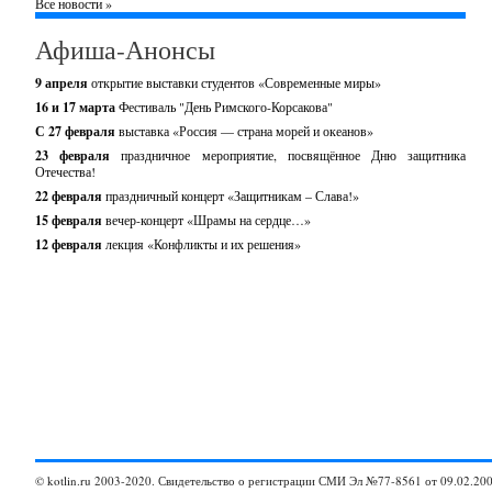
Все новости »
Афиша-Анонсы
9 апреля
открытие выставки студентов «Современные миры»
16 и 17 марта
Фестиваль "День Римского-Корсакова"
С 27 февраля
выставка «Россия — страна морей и океанов»
23 февраля
праздничное мероприятие, посвящённое Дню защитника
Отечества!
22 февраля
праздничный концерт «Защитникам – Слава!»
15 февраля
вечер-концерт «Шрамы на сердце…»
12 февраля
лекция «Конфликты и их решения»
© kotlin.ru 2003-2020. Свидетельство о регистрации СМИ Эл №77-8561 от 09.02.200