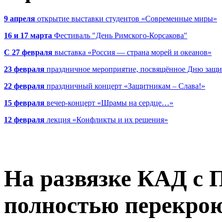
9 апреля
открытие выставки студентов «Современные миры»
16 и 17 марта
Фестиваль "День Римского-Корсакова"
С 27 февраля
выставка «Россия — страна морей и океанов»
23 февраля
праздничное мероприятие, посвящённое Дню защи
22 февраля
праздничный концерт «Защитникам – Слава!»
15 февраля
вечер-концерт «Шрамы на сердце…»
12 февраля
лекция «Конфликты и их решения»
На развязке КАД с
полностью перекрою