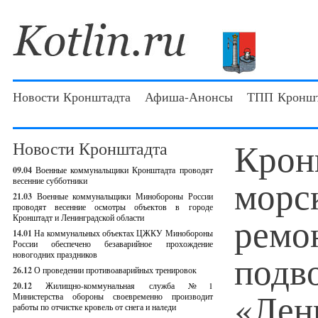
Новости Кронштадта
Афиша-Анонсы
ТПП Кроншт
Крон
Новости Кронштадта
09.04
Военные коммунальщики Кронштадта проводят
морск
весенние субботники
21.03
Военные коммунальщики Минобороны России
проводят весенние осмотры объектов в городе
ремо
Кронштадт и Ленинградской области
14.01
На коммунальных объектах ЦЖКУ Минобороны
России обеспечено безаварийное прохождение
подв
новогодних праздников
26.12
О проведении противоаварийных тренировок
20.12
Жилищно-коммунальная служба №1
«Лен
Министерства обороны своевременно производит
работы по отчистке кровель от снега и наледи