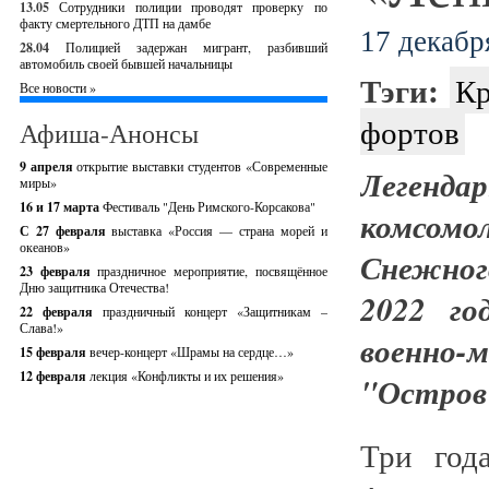
13.05
Сотрудники полиции проводят проверку по
факту смертельного ДТП на дамбе
17 декабря
28.04
Полицией задержан мигрант, разбивший
автомобиль своей бывшей начальницы
Тэги:
Кр
Все новости »
фортов
Афиша-Анонсы
9 апреля
открытие выставки студентов «Современные
Легенд
миры»
16 и 17 марта
Фестиваль "День Римского-Корсакова"
комсо
С 27 февраля
выставка «Россия — страна морей и
океанов»
Снежног
23 февраля
праздничное мероприятие, посвящённое
Дню защитника Отечества!
2022 го
22 февраля
праздничный концерт «Защитникам –
Слава!»
военно-
15 февраля
вечер-концерт «Шрамы на сердце…»
12 февраля
лекция «Конфликты и их решения»
"Остров
Три год