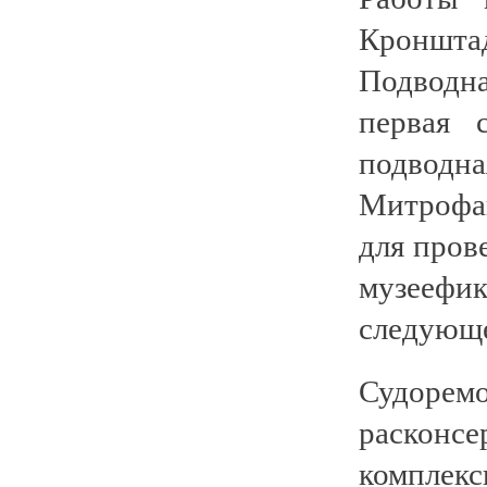
Кроншта
Подводн
первая 
подводн
Митрофа
для пров
музеефи
следующе
Судоре
расконс
комплек