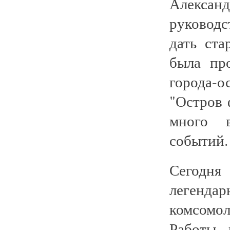
Алекса
руковод
дать ста
была пр
города-о
"Остров 
много 
событий.
Сегодня
легенд
комсомол
Работы 