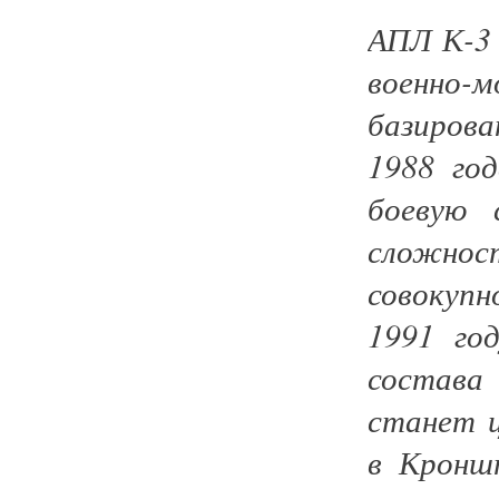
АПЛ К-3 
военно-
базирова
1988 го
боевую 
сложност
совокуп
1991 го
состава
станет 
в Кронш