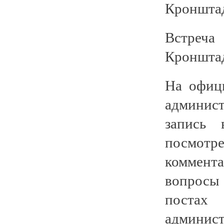
Кронштад
Встреча
Кронштад
На офиц
админис
запись 
посмотр
коммент
вопросы
поста
админис