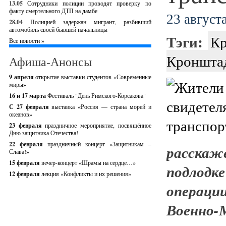
13.05
Сотрудники полиции проводят проверку по
факту смертельного ДТП на дамбе
23 августа
28.04
Полицией задержан мигрант, разбивший
автомобиль своей бывшей начальницы
Тэги:
Кр
Все новости »
Кроншта
Афиша-Анонсы
9 апреля
открытие выставки студентов «Современные
миры»
16 и 17 марта
Фестиваль "День Римского-Корсакова"
С 27 февраля
выставка «Россия — страна морей и
океанов»
23 февраля
праздничное мероприятие, посвящённое
Дню защитника Отечества!
22 февраля
праздничный концерт «Защитникам –
расска
Слава!»
15 февраля
вечер-концерт «Шрамы на сердце…»
подлодк
12 февраля
лекция «Конфликты и их решения»
операци
Военно-