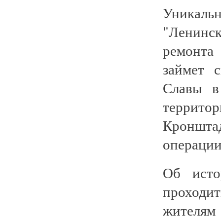
Уникаль
"Ленинс
ремонта
займет 
Славы в
территор
Кроншта
операции
Об исто
проходи
жителям