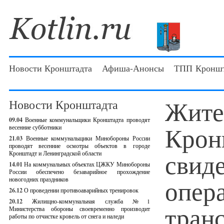
Новости Кронштадта
Афиша-Анонсы
ТПП Кроншт
Жите
Новости Кронштадта
09.04
Военные коммунальщики Кронштадта проводят
Крон
весенние субботники
21.03
Военные коммунальщики Минобороны России
проводят весенние осмотры объектов в городе
свид
Кронштадт и Ленинградской области
14.01
На коммунальных объектах ЦЖКУ Минобороны
России обеспечено безаварийное прохождение
опер
новогодних праздников
26.12
О проведении противоаварийных тренировок
20.12
Жилищно-коммунальная служба №1
тран
Министерства обороны своевременно производит
работы по отчистке кровель от снега и наледи