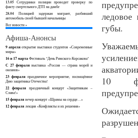
предупре
13.05
Сотрудники полиции проводят проверку по
факту смертельного ДТП на дамбе
ледовое
28.04
Полицией задержан мигрант, разбивший
автомобиль своей бывшей начальницы
губы.
Все новости »
Афиша-Анонсы
Уважаем
9 апреля
открытие выставки студентов «Современные
миры»
усиление
16 и 17 марта
Фестиваль "День Римского-Корсакова"
С 27 февраля
выставка «Россия — страна морей и
акватори
океанов»
23 февраля
праздничное мероприятие, посвящённое
10 фе
Дню защитника Отечества!
22 февраля
праздничный концерт «Защитникам –
предупре
Слава!»
15 февраля
вечер-концерт «Шрамы на сердце…»
12 февраля
лекция «Конфликты и их решения»
Ожидаетс
разрушен