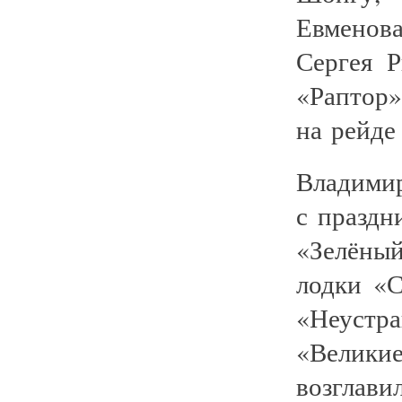
Евменов
Сергея 
«Раптор
на рейде
Владими
с праздн
«Зелёны
лодки «С
«Неустр
«Велики
возгла