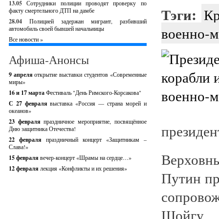
13.05
Сотрудники полиции проводят проверку по
Тэги:
Кр
факту смертельного ДТП на дамбе
28.04
Полицией задержан мигрант, разбивший
военно-м
автомобиль своей бывшей начальницы
Все новости »
Афиша-Анонсы
9 апреля
открытие выставки студентов «Современные
миры»
16 и 17 марта
Фестиваль "День Римского-Корсакова"
С 27 февраля
выставка «Россия — страна морей и
океанов»
23 февраля
праздничное мероприятие, посвящённое
президен
Дню защитника Отечества!
22 февраля
праздничный концерт «Защитникам –
Слава!»
Верхов
15 февраля
вечер-концерт «Шрамы на сердце…»
12 февраля
лекция «Конфликты и их решения»
Путин пр
сопрово
Шойгу, 