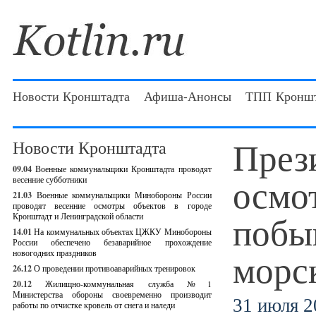
Новости Кронштадта
Афиша-Анонсы
ТПП Кроншт
През
Новости Кронштадта
09.04
Военные коммунальщики Кронштадта проводят
осмо
весенние субботники
21.03
Военные коммунальщики Минобороны России
проводят весенние осмотры объектов в городе
побы
Кронштадт и Ленинградской области
14.01
На коммунальных объектах ЦЖКУ Минобороны
России обеспечено безаварийное прохождение
морс
новогодних праздников
26.12
О проведении противоаварийных тренировок
20.12
Жилищно-коммунальная служба №1
Министерства обороны своевременно производит
31 июля 2
работы по отчистке кровель от снега и наледи