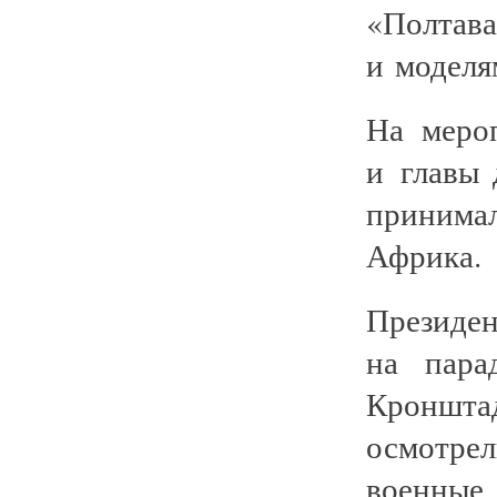
«Полта
и моделя
На меро
и главы 
принимал
Африка.
Президен
на пара
Кронштад
осмотре
военные