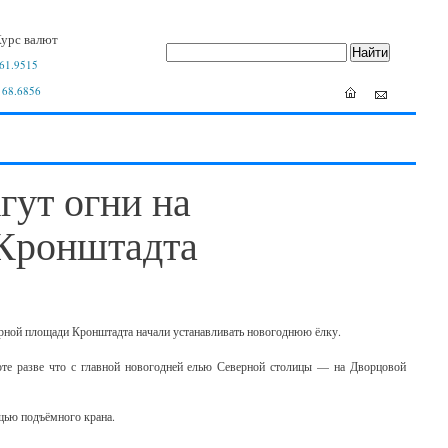
урс валют
61.9515
 68.6856
гут огни на
 Кронштадта
рной площади Кронштадта начали устанавливать новогоднюю ёлку.
оте разве что с главной новогодней елью Северной столицы — на Дворцовой
щью подъёмного крана.