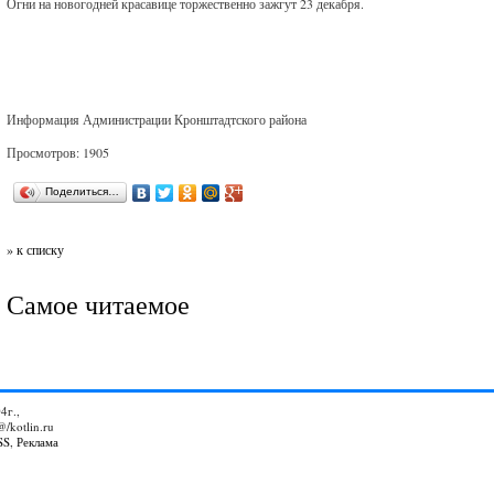
Огни на новогодней красавице торжественно зажгут 23 декабря.
Информация Администрации Кронштадтского района
Просмотров: 1905
Поделиться…
» к списку
Самое читаемое
4г.,
@/kotlin.ru
SS
,
Реклама