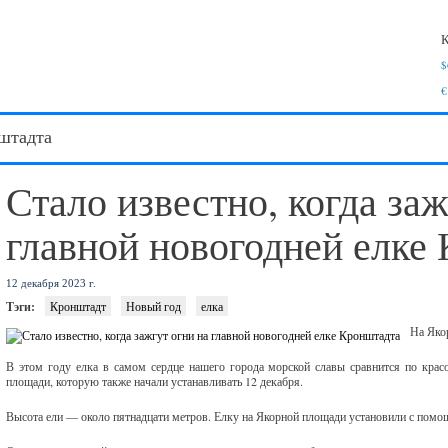
К
$
€
штадта
Стало известно, когда заж
главной новогодней елке
12 декабря 2023 г.
Тэги:
Кронштадт
Новый год
елка
На Яко
В этом году елка в самом сердце нашего города морской славы сравнится по крас
площади, которую также начали устанавливать 12 декабря.
Высота ели — около пятнадцати метров. Елку на Якорной площади установили с помо