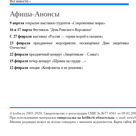
Все новости »
Афиша-Анонсы
9 апреля
открытие выставки студентов «Современные миры»
16 и 17 марта
Фестиваль "День Римского-Корсакова"
С 27 февраля
выставка «Россия — страна морей и океанов»
23 февраля
праздничное мероприятие, посвящённое Дню защитника
Отечества!
22 февраля
праздничный концерт «Защитникам – Слава!»
15 февраля
вечер-концерт «Шрамы на сердце…»
12 февраля
лекция «Конфликты и их решения»
© kotlin.ru 2003-2020. Свидетельство о регистрации СМИ Эл №77-8561 от 09.02.200
При использовании материалов
гиперссылка на kotlin.ru обязательна
. e-mail: news/
Мнение редакции может не всегда совпадать с мнением журналистов.
Карта сайта
,
R