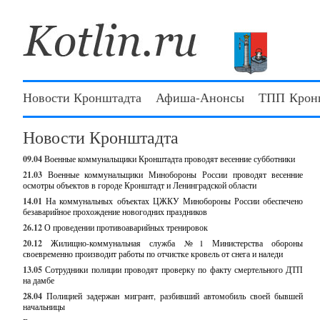
Новости Кронштадта
Афиша-Анонсы
ТПП Крон
Новости Кронштадта
09.04
Военные коммунальщики Кронштадта проводят весенние субботники
21.03
Военные коммунальщики Минобороны России проводят весенние
осмотры объектов в городе Кронштадт и Ленинградской области
14.01
На коммунальных объектах ЦЖКУ Минобороны России обеспечено
безаварийное прохождение новогодних праздников
26.12
О проведении противоаварийных тренировок
20.12
Жилищно-коммунальная служба №1 Министерства обороны
своевременно производит работы по отчистке кровель от снега и наледи
13.05
Сотрудники полиции проводят проверку по факту смертельного ДТП
на дамбе
28.04
Полицией задержан мигрант, разбивший автомобиль своей бывшей
начальницы