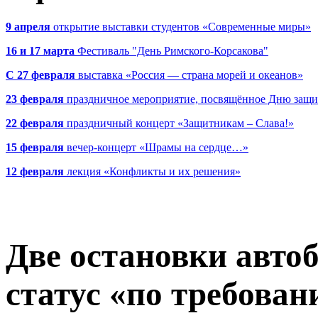
9 апреля
открытие выставки студентов «Современные миры»
16 и 17 марта
Фестиваль "День Римского-Корсакова"
С 27 февраля
выставка «Россия — страна морей и океанов»
23 февраля
праздничное мероприятие, посвящённое Дню защи
22 февраля
праздничный концерт «Защитникам – Слава!»
15 февраля
вечер-концерт «Шрамы на сердце…»
12 февраля
лекция «Конфликты и их решения»
Две остановки автоб
статус «по требова