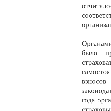
отчитало
соответ
организа
Органами
было п
страхо
самосто
взнос
законода
года ор
страховы