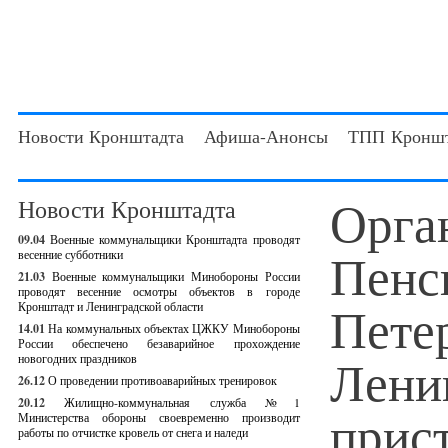
Новости Кронштадта
Афиша-Анонсы
ТПП Кроншт
Орга
Новости Кронштадта
09.04
Военные коммунальщики Кронштадта проводят
Пенс
весенние субботники
21.03
Военные коммунальщики Минобороны России
проводят весенние осмотры объектов в городе
Пете
Кронштадт и Ленинградской области
14.01
На коммунальных объектах ЦЖКУ Минобороны
России обеспечено безаварийное прохождение
Лени
новогодних праздников
26.12
О проведении противоаварийных тренировок
20.12
Жилищно-коммунальная служба №1
прис
Министерства обороны своевременно производит
работы по отчистке кровель от снега и наледи