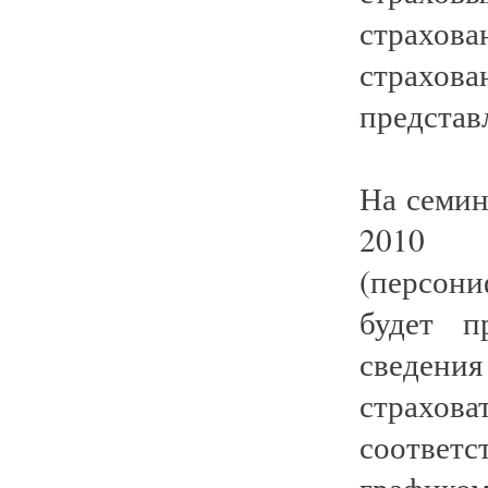
страхов
страхов
представ
На семин
2010 г
(персон
будет п
сведения
страхова
соответс
график