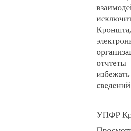
взаимо
исключ
Кроншт
электро
организа
отчтеты
избежать
сведений
УПФР Кр
Просмотр