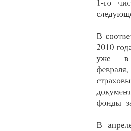
1-го чи
следующе
В соотве
2010 год
уже в 
февраля
страхов
докумен
фонды за
В апрел