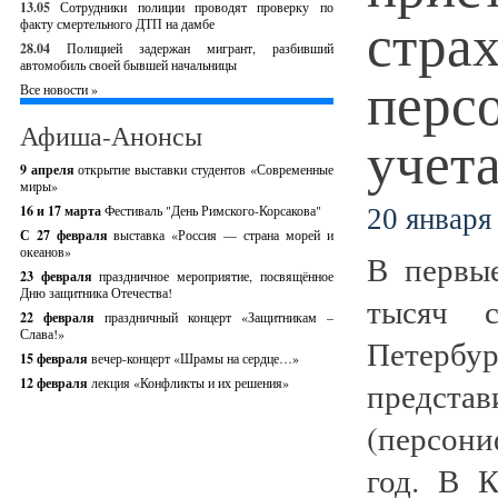
13.05
Сотрудники полиции проводят проверку по
стра
факту смертельного ДТП на дамбе
28.04
Полицией задержан мигрант, разбивший
автомобиль своей бывшей начальницы
перс
Все новости »
Афиша-Анонсы
учета
9 апреля
открытие выставки студентов «Современные
миры»
16 и 17 марта
Фестиваль "День Римского-Корсакова"
20 января 
С 27 февраля
выставка «Россия — страна морей и
океанов»
В первы
23 февраля
праздничное мероприятие, посвящённое
Дню защитника Отечества!
тысяч с
22 февраля
праздничный концерт «Защитникам –
Слава!»
Петерб
15 февраля
вечер-концерт «Шрамы на сердце…»
12 февраля
лекция «Конфликты и их решения»
представ
(персон
год. В 