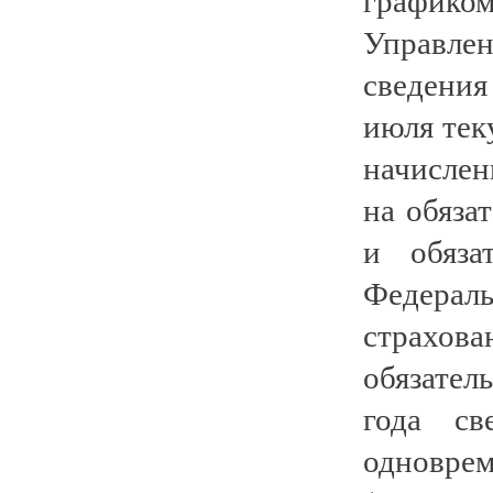
Управле
сведени
июля тек
начисле
на обяза
и обяза
Федераль
страхо
обязател
года св
одновре