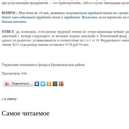
при реорганизации предприятия — его правопреемник, либо в случае ликвидации орга
ВОПРОС:
Мои дети до 18 лет, являются получателями трудовой пенсии по случаю
детей имел небольшой трудовой стаж и заработок. Возможно ли их перевести на со
данная выплата.
ОТВЕТ:
да, возможно, если размер трудовой пенсии по утери кормильца меньше ра
заявлений с месяца следующего за месяцем подачи заявления в Пенсионный фонд 
одного из родителя) устанавливается в соответствии пп.1 п.1 ст 18 Федерального за
1июня 2011 года размер пенсии составляет 3178 руб.54 коп.
Управление пенсионного фонда в Кронштадтском районе
Просмотров: 946
Поделиться…
» к списку
Самое читаемое