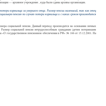
низации — архивное учреждение , куда были сданы архивы организации.
 потери кормильца за умершего отца. Размер пенсии маленький, так как отец
циальную пенсию по случаю потери кормильца и с каких сроков производится
змера социальной пенсии. Данный перевод производится на основании личных
. Размер социальной пенсии нетрудоспособным гражданам (детям потерявшим
кона «О государственном пенсионном обеспечении в РФ» № 166 от 15.12.2001. На