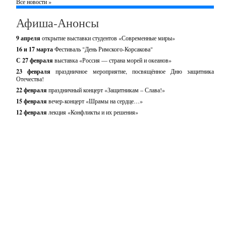
Все новости »
Афиша-Анонсы
9 апреля
открытие выставки студентов «Современные миры»
16 и 17 марта
Фестиваль "День Римского-Корсакова"
С 27 февраля
выставка «Россия — страна морей и океанов»
23 февраля
праздничное мероприятие, посвящённое Дню защитника
Отечества!
22 февраля
праздничный концерт «Защитникам – Слава!»
15 февраля
вечер-концерт «Шрамы на сердце…»
12 февраля
лекция «Конфликты и их решения»