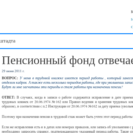
К
$
€
штадта
Пенсионный фонд отвеча
29 июня 2011 г.
ВОПРОС:
У меня в трудовой книжке имеется период работы , который занесен 
отделом кадров. А также есть несколько периодов работы, где при увольнении запис
Будут ли мне засчитаны эти периоды в стаж работы при назначении пенсии?
ОТВЕТ:
В случаях, когда в записи о работе содержится исправление в дате прием
трудовых книжек от 20.06.1974 №162 или Правил ведения и хранения трудовых кн
образом), в соответствии с п.2 Инструкции от 20.06.1974 №162 за дату приема (уволь
Поэтому при назначении пенсии в трудовой стаж может быть учтен этот период работы
Если же исправления есть и в датах или номерах приказов, или запись об увольнении с
необходимо запросить справку, подтверждающую указанный период работы. Такие сп