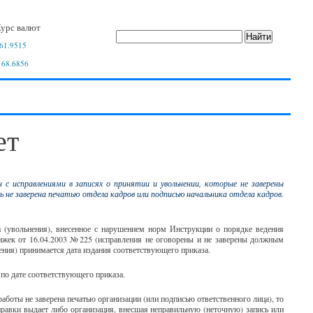
урс валют
61.9515
 68.6856
ет
с исправлениями в записях о принятии и увольнении, которые не заверены
ь не заверена печатью отдела кадров или подписью начальника отдела кадров.
а (увольнения), внесенное с нарушением норм Инструкции о порядке ведения
ижек от 16.04.2003 №225 (исправления не оговорены и не заверены должным
нения) принимается дата издания соответствующего приказа.
 по дате соответствующего приказа.
 работы не заверена печатью организации (или подписью ответственного лица), то
равки выдает либо организация, внесшая неправильную (неточную) запись или