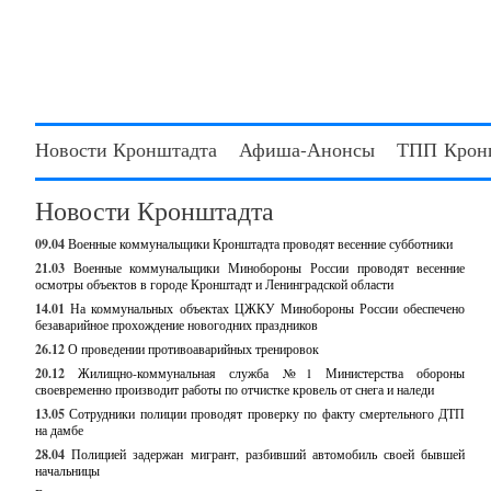
Новости Кронштадта
Афиша-Анонсы
ТПП Крон
Новости Кронштадта
09.04
Военные коммунальщики Кронштадта проводят весенние субботники
21.03
Военные коммунальщики Минобороны России проводят весенние
осмотры объектов в городе Кронштадт и Ленинградской области
14.01
На коммунальных объектах ЦЖКУ Минобороны России обеспечено
безаварийное прохождение новогодних праздников
26.12
О проведении противоаварийных тренировок
20.12
Жилищно-коммунальная служба №1 Министерства обороны
своевременно производит работы по отчистке кровель от снега и наледи
13.05
Сотрудники полиции проводят проверку по факту смертельного ДТП
на дамбе
28.04
Полицией задержан мигрант, разбивший автомобиль своей бывшей
начальницы