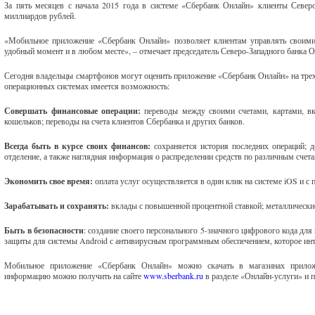
За пять месяцев с начала 2015 года в системе «Сбербанк Онлайн» клиенты Север
миллиардов рублей.
«Мобильное приложение «Сбербанк Онлайн» позволяет клиентам управлять своими
удобный момент и в любом месте», – отмечает председатель Северо-Западного банка
Сегодня владельцы смартфонов могут оценить приложение «Сбербанк Онлайн» на трех
операционных системах имеется возможность:
Совершать финансовые операции:
переводы между своими счетами, картами, вк
кошельков; переводы на счета клиентов Сбербанка и других банков.
Всегда быть в курсе своих финансов:
сохраняется история последних операций; д
отделение, а также наглядная информация о распределении средств по различным счета
Экономить свое время:
оплата услуг осуществляется в один клик на системе iOS и 
Зарабатывать и сохранять:
вклады с повышенной процентной ставкой; металлические
Быть в безопасности
: создание своего персонального 5-значного цифрового кода дл
защиты для системы Android с антивирусным программным обеспечением, которое инт
Мобильное приложение «Сбербанк Онлайн» можно скачать в магазинах прилож
информацию можно получить на сайте
www.sberbank.ru
в разделе «Онлайн-услуги» и п