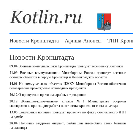
Новости Кронштадта
Афиша-Анонсы
ТПП Крон
Новости Кронштадта
09.04
Военные коммунальщики Кронштадта проводят весенние субботники
21.03
Военные коммунальщики Минобороны России проводят весенние
осмотры объектов в городе Кронштадт и Ленинградской области
14.01
На коммунальных объектах ЦЖКУ Минобороны России обеспечено
безаварийное прохождение новогодних праздников
26.12
О проведении противоаварийных тренировок
20.12
Жилищно-коммунальная служба №1 Министерства обороны
своевременно производит работы по отчистке кровель от снега и наледи
13.05
Сотрудники полиции проводят проверку по факту смертельного ДТП
на дамбе
28.04
Полицией задержан мигрант, разбивший автомобиль своей бывшей
начальницы