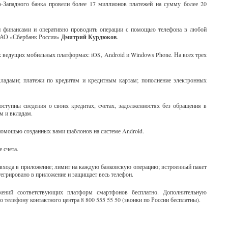
о-Западного банка провели более 17 миллионов платежей на сумму более 20
 финансами и оперативно проводить операции с помощью телефона в любой
 ОАО «Сбербанк России»
Дмитрий Курдюков
.
 ведущих мобильных платформах: iOS, Android и Windows Phone. На всех трех
ладами; платежи по кредитам и кредитным картам; пополнение электронных
оступны сведения о своих кредитах, счетах, задолженностях без обращения в
м и вкладам.
с помощью созданных вами шаблонов на системе Android.
 счета.
я входа в приложение; лимит на каждую банковскую операцию; встроенный пакет
егрировано в приложение и защищает весь телефон.
ений соответствующих платформ смартфонов бесплатно. Дополнительную
о телефону контактного центра 8 800 555 55 50 (звонки по России бесплатны).