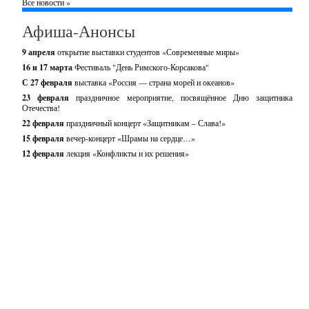
Все новости »
Афиша-Анонсы
9 апреля
открытие выставки студентов «Современные миры»
16 и 17 марта
Фестиваль "День Римского-Корсакова"
С 27 февраля
выставка «Россия — страна морей и океанов»
23 февраля
праздничное мероприятие, посвящённое Дню защитника
Отечества!
22 февраля
праздничный концерт «Защитникам – Слава!»
15 февраля
вечер-концерт «Шрамы на сердце…»
12 февраля
лекция «Конфликты и их решения»