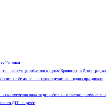
 субботники
сенние осмотры объектов в городе Кронштадт и Ленинградско
еспечено безаварийное прохождение новогодних праздников
 своевременно производит работы по отчистке кровель от снег
ельного ДТП на дамбе