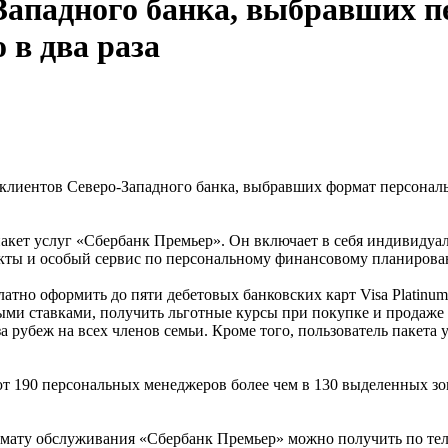
Западного банка, выбравших п
 в два раза
х клиентов Северо-Западного банка, выбравших формат персонал
пакет услуг «Сбербанк Премьер». Он включает в себя индивиду
укты и особый сервис по персональному финансовому планиров
тно оформить до пяти дебетовых банковских карт Visa Platinum 
ми ставками, получить льготные курсы при покупке и продаже 
рубеж на всех членов семьи. Кроме того, пользователь пакета 
т 190 персональных менеджеров более чем в 130 выделенных зо
ату обслуживания «Сбербанк Премьер» можно получить по телеф