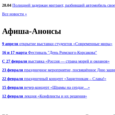
28.04
Полицией задержан мигрант, разбивший автомобиль сво
Все новости »
Афиша-Анонсы
9 апреля
открытие выставки студентов «Современные миры»
16 и 17 марта
Фестиваль "День Римского-Корсакова"
С 27 февраля
выставка «Россия — страна морей и океанов»
23 февраля
праздничное мероприятие, посвящённое Дню защи
22 февраля
праздничный концерт «Защитникам – Слава!»
15 февраля
вечер-концерт «Шрамы на сердце…»
12 февраля
лекция «Конфликты и их решения»