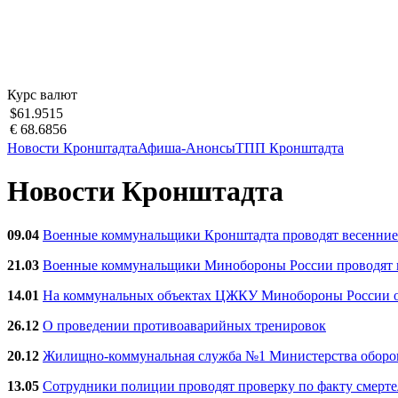
Курс валют
$61.9515
€ 68.6856
Новости Кронштадта
Афиша-Анонсы
ТПП Кронштадта
Новости Кронштадта
09.04
Военные коммунальщики Кронштадта проводят весенние
21.03
Военные коммунальщики Минобороны России проводят ве
14.01
На коммунальных объектах ЦЖКУ Минобороны России об
26.12
О проведении противоаварийных тренировок
20.12
Жилищно-коммунальная служба №1 Министерства обороны
13.05
Сотрудники полиции проводят проверку по факту смерт