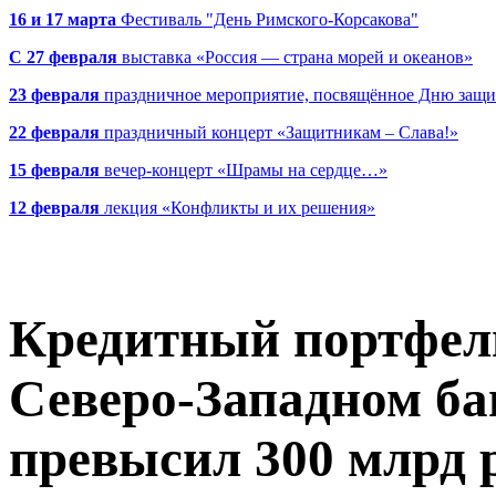
16 и 17 марта
Фестиваль "День Римского-Корсакова"
С 27 февраля
выставка «Россия — страна морей и океанов»
23 февраля
праздничное мероприятие, посвящённое Дню защи
22 февраля
праздничный концерт «Защитникам – Слава!»
15 февраля
вечер-концерт «Шрамы на сердце…»
12 февраля
лекция «Конфликты и их решения»
Кредитный портфел
Северо-Западном ба
превысил 300 млрд 