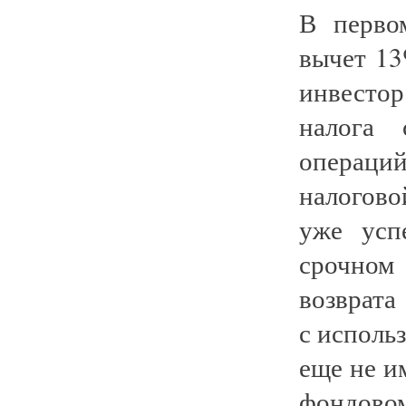
В перво
вычет 13
инвестор
налога 
операци
налогово
уже усп
срочном
возврата
с исполь
еще не и
фондовом