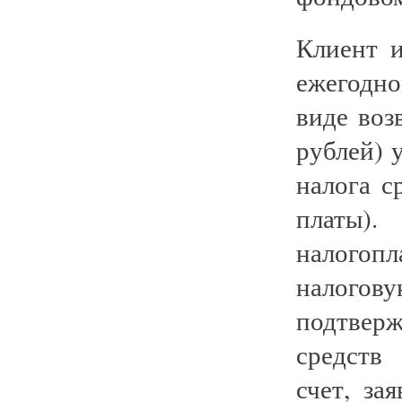
Клиент 
ежегодн
виде воз
рублей) 
налога с
платы).
налогоп
налогов
подтвер
средств
счет, за