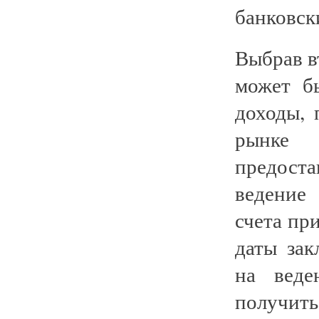
банковск
Выбрав в
может б
доходы,
рынке
предост
ведение
счета пр
даты зак
на вед
получит