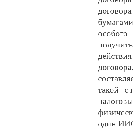
договор
бумагами
особого
получить
действи
договора
составл
такой с
налогов
физичес
один ИИ