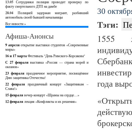
13.05
Сотрудники полиции проводят проверку по
факту смертельного ДТП на дамбе
30 октября
28.04
Полицией задержан мигрант, разбивший
автомобиль своей бывшей начальницы
Тэги:
Пе
Все новости »
Афиша-Анонсы
1555 ж
9 апреля
открытие выставки студентов «Современные
индивид
миры»
16 и 17 марта
Фестиваль "День Римского-Корсакова"
Сбербан
С 27 февраля
выставка «Россия — страна морей и
океанов»
инвести
23 февраля
праздничное мероприятие, посвящённое
Дню защитника Отечества!
года выро
22 февраля
праздничный концерт «Защитникам –
Слава!»
15 февраля
вечер-концерт «Шрамы на сердце…»
«Откры
12 февраля
лекция «Конфликты и их решения»
действу
брокер