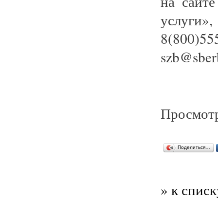
на сайте
услуги»
8(800)55
szb@sber
Просмотр
Поделиться…
» к списк