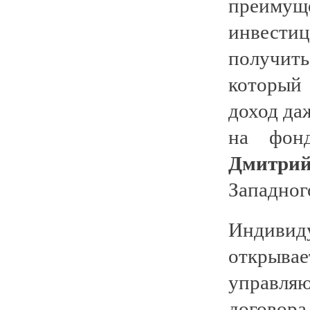
преим
инвести
получить
который
доход да
на фонд
Дмитри
Западног
Индивид
открывае
управл
договор