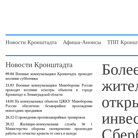
Новости Кронштадта
Афиша-Анонсы
ТПП Кроншт
Более
Новости Кронштадта
09.04
Военные коммунальщики Кронштадта проводят
жите
весенние субботники
21.03
Военные коммунальщики Минобороны России
проводят весенние осмотры объектов в городе
откр
Кронштадт и Ленинградской области
14.01
На коммунальных объектах ЦЖКУ Минобороны
России обеспечено безаварийное прохождение
инве
новогодних праздников
26.12
О проведении противоаварийных тренировок
20.12
Жилищно-коммунальная служба №1
Сбер
Министерства обороны своевременно производит
работы по отчистке кровель от снега и наледи