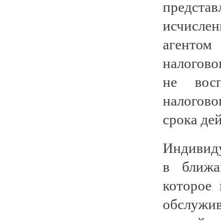
представ
исчисле
агентом
налогово
не восп
налогово
срока де
Индивид
в ближа
которое 
обслужив