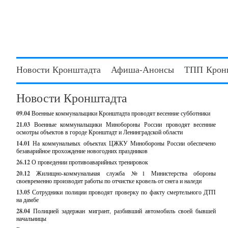
Новости Кронштадта
Афиша-Анонсы
ТПП Крон
Новости Кронштадта
09.04
Военные коммунальщики Кронштадта проводят весенние субботники
21.03
Военные коммунальщики Минобороны России проводят весенние
осмотры объектов в городе Кронштадт и Ленинградской области
14.01
На коммунальных объектах ЦЖКУ Минобороны России обеспечено
безаварийное прохождение новогодних праздников
26.12
О проведении противоаварийных тренировок
20.12
Жилищно-коммунальная служба №1 Министерства обороны
своевременно производит работы по отчистке кровель от снега и наледи
13.05
Сотрудники полиции проводят проверку по факту смертельного ДТП
на дамбе
28.04
Полицией задержан мигрант, разбивший автомобиль своей бывшей
начальницы