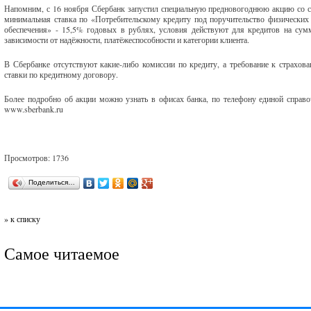
Напомним, с 16 ноября Сбербанк запустил специальную предновогоднюю акцию со с
минимальная ставка по «Потребительскому кредиту под поручительство физических 
обеспечения» - 15,5% годовых в рублях, условия действуют для кредитов на сум
зависимости от надёжности, платёжеспособности и категории клиента.
В Сбербанке отсутствуют какие-либо комиссии по кредиту, а требование к страхов
ставки по кредитному договору.
Более подробно об акции можно узнать в офисах банка, по телефону единой справоч
www.sberbank.ru
Просмотров: 1736
Поделиться…
» к списку
Самое читаемое