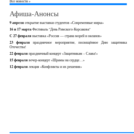
Все новости »
Афиша-Анонсы
9 апреля
открытие выставки студентов «Современные миры»
16 и 17 марта
Фестиваль "День Римского-Корсакова"
С 27 февраля
выставка «Россия — страна морей и океанов»
23 февраля
праздничное мероприятие, посвящённое Дню защитника
Отечества!
22 февраля
праздничный концерт «Защитникам – Слава!»
15 февраля
вечер-концерт «Шрамы на сердце…»
12 февраля
лекция «Конфликты и их решения»