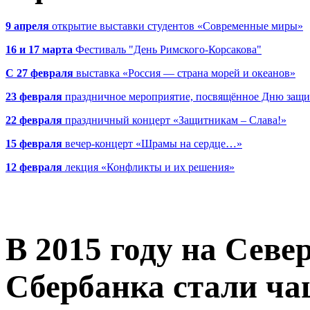
9 апреля
открытие выставки студентов «Современные миры»
16 и 17 марта
Фестиваль "День Римского-Корсакова"
С 27 февраля
выставка «Россия — страна морей и океанов»
23 февраля
праздничное мероприятие, посвящённое Дню защи
22 февраля
праздничный концерт «Защитникам – Слава!»
15 февраля
вечер-концерт «Шрамы на сердце…»
12 февраля
лекция «Конфликты и их решения»
В 2015 году на Севе
Сбербанка стали ча