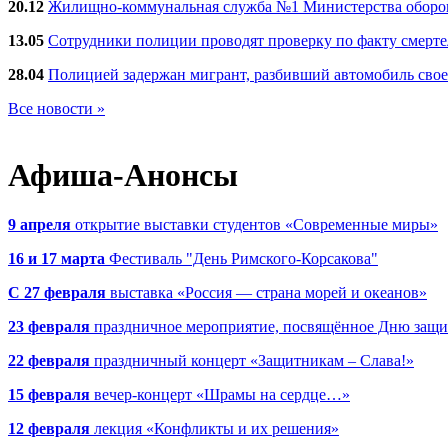
20.12
Жилищно-коммунальная служба №1 Министерства обороны
13.05
Сотрудники полиции проводят проверку по факту смерт
28.04
Полицией задержан мигрант, разбивший автомобиль сво
Все новости »
Афиша-Анонсы
9 апреля
открытие выставки студентов «Современные миры»
16 и 17 марта
Фестиваль "День Римского-Корсакова"
С 27 февраля
выставка «Россия — страна морей и океанов»
23 февраля
праздничное мероприятие, посвящённое Дню защи
22 февраля
праздничный концерт «Защитникам – Слава!»
15 февраля
вечер-концерт «Шрамы на сердце…»
12 февраля
лекция «Конфликты и их решения»