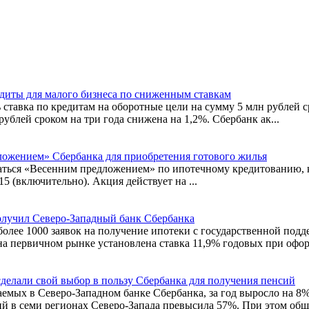
едиты для малого бизнеса по сниженным ставкам
 ставка по кредитам на оборотные цели на сумму 5 млн рублей ср
ублей сроком на три года снижена на 1,2%. Сбербанк ак...
ложением» Сбербанка для приобретения готового жилья
аться «Весенним предложением» по ипотечному кредитованию, к
5 (включительно). Акция действует на ...
получил Северо-Западный банк Сбербанка
лее 1000 заявок на получение ипотеки с государственной подд
на первичном рынке установлена ставка 11,9% годовых при оформ
сделали свой выбор в пользу Сбербанка для получения пенсий
емых в Северо-Западном банке Сбербанка, за год выросло на 8%
й в семи регионах Северо-Запада превысила 57%. При этом обще