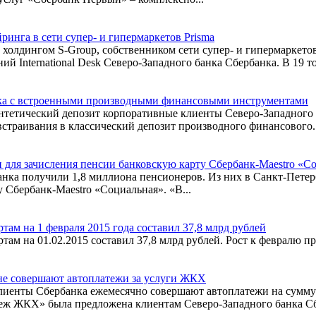
инга в сети супер- и гипермаркетов Prisma
холдингом S-Group, собственником сети супер- и гипермаркетов
 International Desk Северо-Западного банка Сбербанка. В 19 тор
анка c встроенными производными финансовыми инструментами
синтетический депозит корпоративные клиенты Северо-Западного
встраивания в классический депозит производного финансового..
 для зачисления пенсии банковскую карту Сбербанк-Maestro «С
анка получили 1,8 миллиона пенсионеров. Из них в Санкт-Петер
 Сбербанк-Maestro «Социальная». «В...
ам на 1 февраля 2015 года составил 37,8 млрд рублей
ам на 01.02.2015 составил 37,8 млрд рублей. Рост к февралю пр
оне совершают автоплатежи за услуги ЖКХ
лиенты Сбербанка ежемесячно совершают автоплатежи на сумму
теж ЖКХ» была предложена клиентам Северо-Западного банка Сб