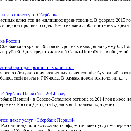
жилье в ипотеку от Сбербанка
астных клиентов на жилищное кредитование. В феврале 2015 го
ый период прошлого года. Всего выдано 3 503 ипотечных кредита
нке России
Сбербанка открыли 198 тысяч срочных вкладов на сумму 63,3 мл
с. рублей. Доля средств жителей Санкт-Петербурга в общем об..
ентооборот для розничных клиентов
нологию обслуживания розничных клиентов «Безбумажный фронт
анковской карты и PIN-кода. В рамках новой технологии кл...
 «Сбербанк Первый» в 2014 году
анк Первый» в Северо-Западном регионе за 2014 год вырос на 4
ербанка России Дмитрий Курдюков. В общем портфеле с...
тупен пакет услуг «Сбербанк Первый»
 России получили возможность оформить пакет услуг «Сбербанк
услуг «Сбербанк Первый» – комплексно...