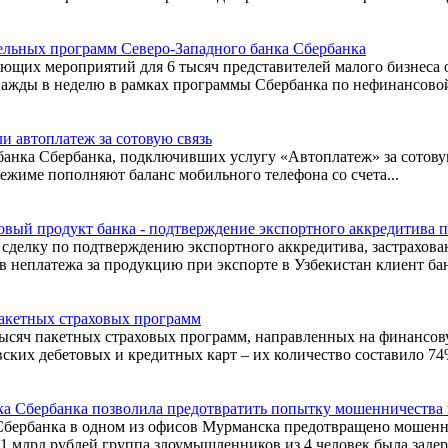
тельных программ Северо-Западного банка Сбербанка
ающих мероприятий для 6 тысяч представителей малого бизнеса
важды в неделю в рамках программы Сбербанка по нефинансовой
и автоплатеж за сотовую связь
банка Сбербанка, подключивших услугу «Автоплатеж» за сотовую
режиме пополняют баланс мобильного телефона со счета...
новый продукт банка - подтверждение экспортного аккредитива
 сделку по подтверждению экспортного аккредитива, застрахов
неплатежа за продукцию при экспорте в Узбекистан клиент банк
пакетных страховых программ
 тысяч пакетных страховых программ, направленных на финансо
ких дебетовых и кредитных карт – их количество составило 74%
ка Сбербанка позволила предотвратить попытку мошенничества 
 Сбербанка в одном из офисов Мурманска предотвращено мошенн
 млрд рублей группа злоумышленников из 4 человек была задерж