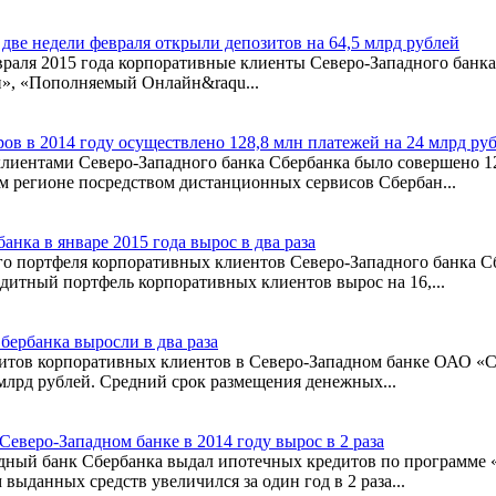
две недели февраля открыли депозитов на 64,5 млрд рублей
февраля 2015 года корпоративные клиенты Северо-Западного бан
н», «Пополняемый Онлайн&raqu...
ов в 2014 году осуществлено 128,8 млн платежей на 24 млрд ру
клиентами Северо-Западного банка Сбербанка было совершено 128
м регионе посредством дистанционных сервисов Сбербан...
нка в январе 2015 года вырос в два раза
ого портфеля корпоративных клиентов Северо-Западного банка Сб
редитный портфель корпоративных клиентов вырос на 16,...
ербанка выросли в два раза
зитов корпоративных клиентов в Северо-Западном банке ОАО «Сб
 млрд рублей. Средний срок размещения денежных...
еверо-Западном банке в 2014 году вырос в 2 раза
падный банк Сбербанка выдал ипотечных кредитов по программе 
ыданных средств увеличился за один год в 2 раза...