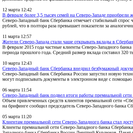
12 марта 12:42
В феврале более 3,5 тысяч семей на Северо-Западе приобрели 
Северо-Западный банк Сбербанка отмечает стабильный спрос ч
рублей, что в полтора раза превышает показатели за аналогичн
11 марта 12:57
Жители Северо-Запада стали чаще открывать вклады в Сберба
В феврале 2015 года частные клиенты Северо-Западного банка 
периода прошлого года. Средний размер вклада составил 320 ты
10 марта 12:43
Северо-Западный банк Сбербанка внедрил безбумажный докум
Северо-Западный банк Сбербанка России запустил новую тех
могут подписывать документы в электронном виде с помощью б
06 марта 11:54
Северо-Западный банк подвел итоги работы премиальной сети
Объем привлеченных средств клиентов премиальной сети «Сберб
на брифинге сообщил председатель Северо-Западного банка Сб
05 марта 11:20
Клиентам премиальной сети Северо-Западного банка стал дос
Клиенты премиальной сети Северо-Западного банка Сбербанка
Западного банка Сбербанка России Дмитрий Курдюков. Пакет 