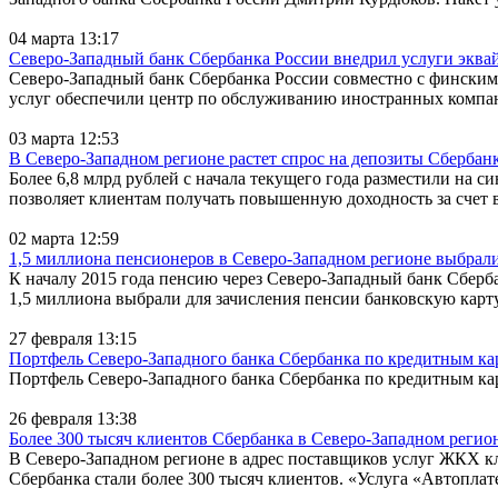
04 марта 13:17
Северо-Западный банк Сбербанка России внедрил услуги эквайр
Северо-Западный банк Сбербанка России совместно с финским 
услуг обеспечили центр по обслуживанию иностранных компаний
03 марта 12:53
В Северо-Западном регионе растет спрос на депозиты Сберб
Более 6,8 млрд рублей с начала текущего года разместили на 
позволяет клиентам получать повышенную доходность за счет 
02 марта 12:59
1,5 миллиона пенсионеров в Северо-Западном регионе выбрали
К началу 2015 года пенсию через Северо-Западный банк Сберб
1,5 миллиона выбрали для зачисления пенсии банковскую карту
27 февраля 13:15
Портфель Северо-Западного банка Сбербанка по кредитным карт
Портфель Северо-Западного банка Сбербанка по кредитным карт
26 февраля 13:38
Более 300 тысяч клиентов Сбербанка в Северо-Западном реги
В Северо-Западном регионе в адрес поставщиков услуг ЖКХ к
Сбербанка стали более 300 тысяч клиентов. «Услуга «Автопла