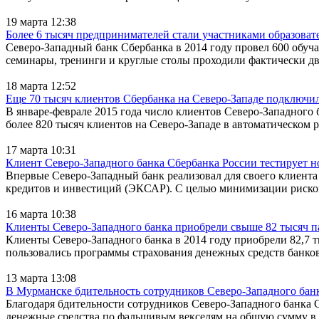
19 марта 12:38
Более 6 тысяч предпринимателей стали участниками образова
Северо-Западный банк Сбербанка в 2014 году провел 600 обуч
семинары, тренинги и круглые столы проходили фактически д
18 марта 12:52
Еще 70 тысяч клиентов Сбербанка на Северо-Западе подключил
В январе-феврале 2015 года число клиентов Северо-Западного 
более 820 тысяч клиентов на Северо-Западе в автоматическом 
17 марта 10:31
Клиент Северо-Западного банка Сбербанка России тестирует 
Впервые Северо-Западный банк реализовал для своего клиента
кредитов и инвестиций (ЭКСАР). С целью минимизации рисков 
16 марта 10:38
Клиенты Северо-Западного банка приобрели свыше 82 тысяч 
Клиенты Северо-Западного банка в 2014 году приобрели 82,7
пользовались программы страхования денежных средств банковс
13 марта 13:08
В Мурманске бдительность сотрудников Северо-Западного бан
Благодаря бдительности сотрудников Северо-Западного банка
денежные средства по фальшивым векселям на общую сумму в 1