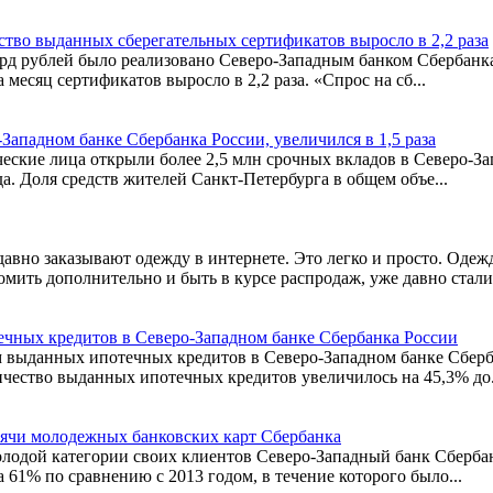
ство выданных сберегательных сертификатов выросло в 2,2 раза
лрд рублей было реализовано Северо-Западным банком Сбербанка 
месяц сертификатов выросло в 2,2 раза. «Спрос на сб...
Западном банке Сбербанка России, увеличился в 1,5 раза
ические лица открыли более 2,5 млн срочных вкладов в Северо-З
да. Доля средств жителей Санкт-Петербурга в общем объе...
но заказывают одежду в интернете. Это легко и просто. Одежд
номить дополнительно и быть в курсе распродаж, уже давно стал
течных кредитов в Северо-Западном банке Сбербанка России
ем выданных ипотечных кредитов в Северо-Западном банке Сберба
ичество выданных ипотечных кредитов увеличилось на 45,3% до.
сячи молодежных банковских карт Сбербанка
й молодой категории своих клиентов Северо-Западный банк Сберб
на 61% по сравнению с 2013 годом, в течение которого было...