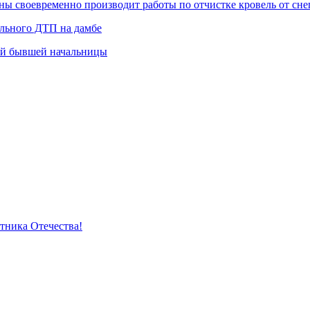
 своевременно производит работы по отчистке кровель от снег
ельного ДТП на дамбе
ей бывшей начальницы
тника Отечества!