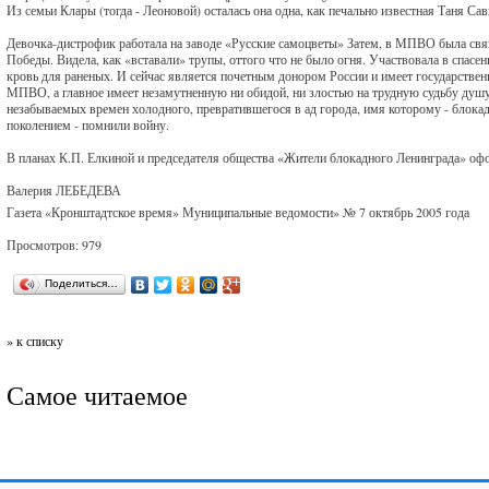
Из семьи Клары (тогда - Леоновой) осталась она одна, как печально известная Таня Сав
Девочка-дистрофик работала на заводе «Русские самоцветы» Затем, в МПВО была связ
Победы. Видела, как «вставали» трупы, оттого что не было огня. Участвовала в спасе
кровь для раненых. И сейчас является почетным донором России и имеет государстве
МПВО, а главное имеет незамутненную ни обидой, ни злостью на трудную судьбу душу. 
незабываемых времен холодного, превратившегося в ад города, имя которому - блокад
поколением - помнили войну.
В планах К.П. Елкиной и председателя общества «Жители блокадного Ленинграда» офо
Валерия ЛЕБЕДЕВА
Газета «Кронштадтское время» Муниципальные ведомости» № 7 октябрь 2005 года
Просмотров: 979
Поделиться…
» к списку
Самое читаемое