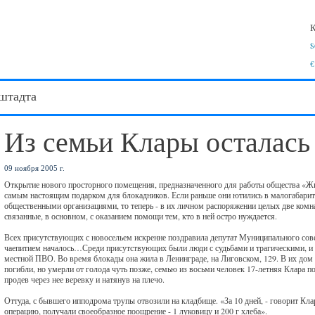
К
$
€
штадта
Из семьи Клары осталась 
09 ноября 2005 г.
Открытие нового просторного помещения, предназначенного для работы общества «Жит
самым настоящим подарком для блокадников. Если раньше они ютились в малогабаритн
общественными организациями, то теперь - в их личном распоряжении целых две комна
связанные, в основном, с оказанием помощи тем, кто в ней остро нуждается.
Всех присутствующих с новосельем искренне поздравила депутат Муниципального совет
чаепитием началось…Среди присутствующих были люди с судьбами и трагическими, и
местной ПВО. Во время блокады она жила в Ленинграде, на Лиговском, 129. В их дом 
погибли, но умерли от голода чуть позже, семью из восьми человек 17-летняя Клара п
продев через нее веревку и натянув на плечо.
Оттуда, с бывшего ипподрома трупы отвозили на кладбище. «За 10 дней, - говорит Клар
операцию, получали своеобразное поощрение - 1 луковицу и 200 г хлеба».