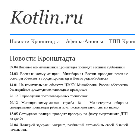
Новости Кронштадта
Афиша-Анонсы
ТПП Крон
Новости Кронштадта
09.04
Военные коммунальщики Кронштадта проводят весенние субботники
21.03
Военные коммунальщики Минобороны России проводят весенние
осмотры объектов в городе Кронштадт и Ленинградской области
14.01
На коммунальных объектах ЦЖКУ Минобороны России обеспечено
безаварийное прохождение новогодних праздников
26.12
О проведении противоаварийных тренировок
20.12
Жилищно-коммунальная служба №1 Министерства обороны
своевременно производит работы по отчистке кровель от снега и наледи
13.05
Сотрудники полиции проводят проверку по факту смертельного ДТП
на дамбе
28.04
Полицией задержан мигрант, разбивший автомобиль своей бывшей
начальницы