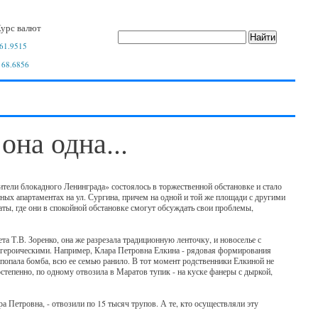
урс валют
61.9515
 68.6856
она одна...
ели блокадного Ленинграда» состоялось в торжественной обстановке и стало
ых апартаментах на ул. Сургина, причем на одной и той же площади с другими
ты, где они в спокойной обстановке смогут обсуждать свои проблемы,
а Т.В. Зоренко, она же разрезала традиционную ленточку, и новоселье с
 героическими. Например, Клара Петровна Елкина - рядовая формирования
попала бомба, всю ее семью ранило. В тот момент родственники Елкиной не
остепенно, по одному отвозила в Маратов тупик - на куске фанеры с дыркой,
а Петровна, - отвозили по 15 тысяч трупов. А те, кто осуществляли эту