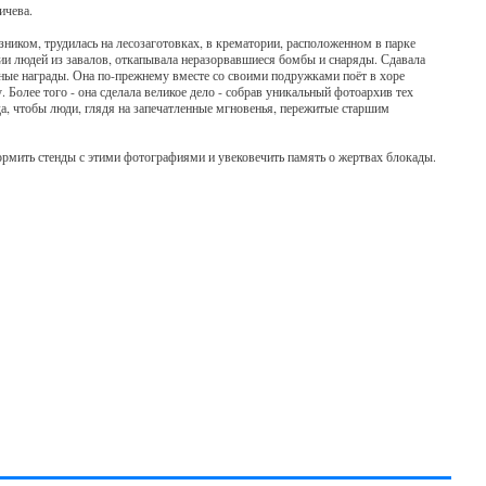
ичева.
ником, трудилась на лесозаготовках, в крематории, расположенном в парке
нии людей из завалов, откапывала неразорвавшиеся бомбы и снаряды. Сдавала
нные награды. Она по-прежнему вместе со своими подружками поёт в хоре
Более того - она сделала великое дело - собрав уникальный фотоархив тех
а, чтобы люди, глядя на запечатленные мгновенья, пережитые старшим
рмить стенды с этими фотографиями и увековечить память о жертвах блокады.