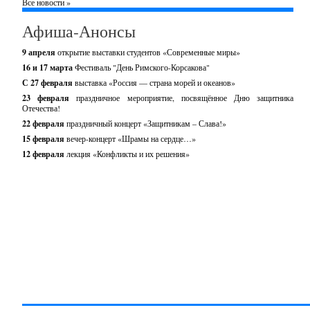
Все новости »
Афиша-Анонсы
9 апреля
открытие выставки студентов «Современные миры»
16 и 17 марта
Фестиваль "День Римского-Корсакова"
С 27 февраля
выставка «Россия — страна морей и океанов»
23 февраля
праздничное мероприятие, посвящённое Дню защитника
Отечества!
22 февраля
праздничный концерт «Защитникам – Слава!»
15 февраля
вечер-концерт «Шрамы на сердце…»
12 февраля
лекция «Конфликты и их решения»