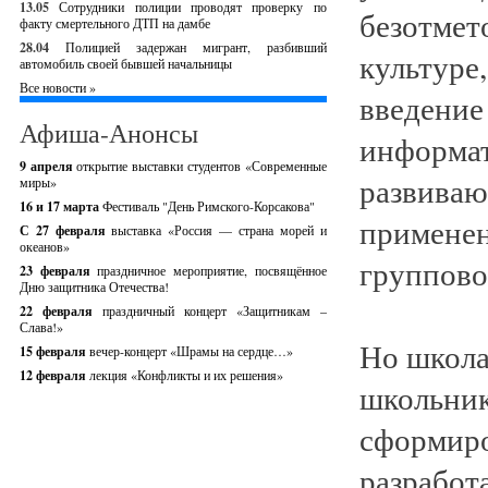
13.05
Сотрудники полиции проводят проверку по
безотмет
факту смертельного ДТП на дамбе
28.04
Полицией задержан мигрант, разбивший
культуре
автомобиль своей бывшей начальницы
Все новости »
введение
Афиша-Анонсы
информат
9 апреля
открытие выставки студентов «Современные
развиваю
миры»
16 и 17 марта
Фестиваль "День Римского-Корсакова"
применен
С 27 февраля
выставка «Россия — страна морей и
океанов»
группово
23 февраля
праздничное мероприятие, посвящённое
Дню защитника Отечества!
22 февраля
праздничный концерт «Защитникам –
Слава!»
Но школа 
15 февраля
вечер-концерт «Шрамы на сердце…»
12 февраля
лекция «Конфликты и их решения»
школьник
сформиро
разработ