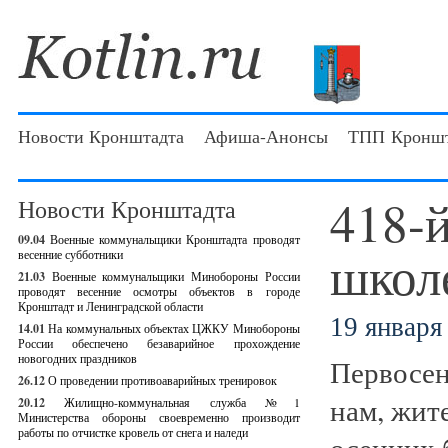
Новости Кронштадта
Афиша-Анонсы
ТПП Кроншт
418-
Новости Кронштадта
09.04
Военные коммунальщики Кронштадта проводят
школе
весенние субботники
21.03
Военные коммунальщики Минобороны России
проводят весенние осмотры объектов в городе
Кронштадт и Ленинградской области
19 января 
14.01
На коммунальных объектах ЦЖКУ Минобороны
России обеспечено безаварийное прохождение
новогодних праздников
Первосен
26.12
О проведении противоаварийных тренировок
нам, жит
20.12
Жилищно-коммунальная служба №1
Министерства обороны своевременно производит
работы по отчистке кровель от снега и наледи
осенних 