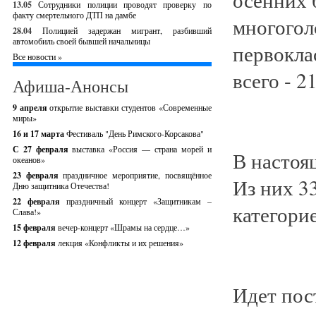
13.05
Сотрудники полиции проводят проверку по
факту смертельного ДТП на дамбе
многогол
28.04
Полицией задержан мигрант, разбивший
автомобиль своей бывшей начальницы
первоклас
Все новости »
всего - 2
Афиша-Анонсы
9 апреля
открытие выставки студентов «Современные
миры»
16 и 17 марта
Фестиваль "День Римского-Корсакова"
С 27 февраля
выставка «Россия — страна морей и
В настоящ
океанов»
23 февраля
праздничное мероприятие, посвящённое
Из них 3
Дню защитника Отечества!
22 февраля
праздничный концерт «Защитникам –
категорие
Слава!»
15 февраля
вечер-концерт «Шрамы на сердце…»
12 февраля
лекция «Конфликты и их решения»
Идет пос