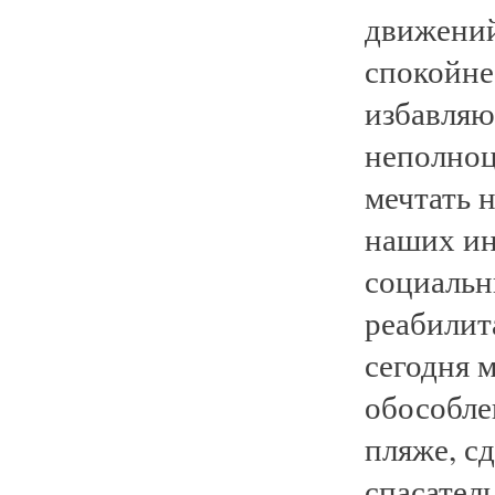
движений,
спокойне
избавляю
неполноц
мечтать 
наших ин
социальн
реабилита
сегодня 
обособле
пляже, с
спасател