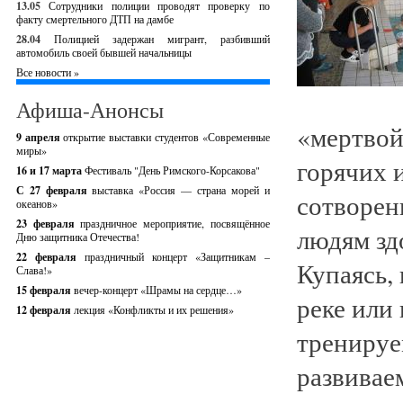
13.05
Сотрудники полиции проводят проверку по
факту смертельного ДТП на дамбе
28.04
Полицией задержан мигрант, разбивший
автомобиль своей бывшей начальницы
Все новости »
Афиша-Анонсы
«мертвой
9 апреля
открытие выставки студентов «Современные
миры»
горячих 
16 и 17 марта
Фестиваль "День Римского-Корсакова"
С 27 февраля
выставка «Россия — страна морей и
сотворен
океанов»
23 февраля
праздничное мероприятие, посвящённое
людям зд
Дню защитника Отечества!
22 февраля
праздничный концерт «Защитникам –
Купаясь, 
Слава!»
15 февраля
вечер-концерт «Шрамы на сердце…»
реке или 
12 февраля
лекция «Конфликты и их решения»
тренируе
развивае