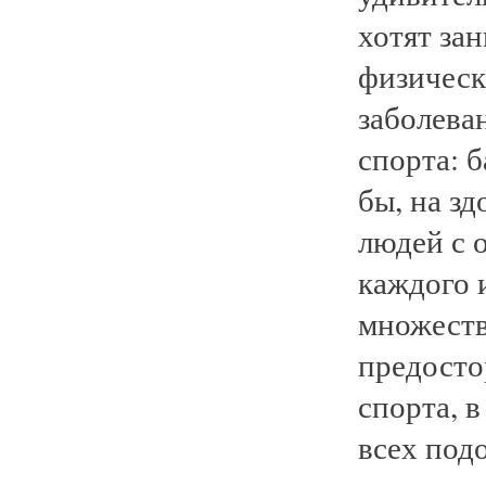
хотят зан
физическ
заболева
спорта: б
бы, на зд
людей с 
каждого 
множеств
предосто
спорта, 
всех под