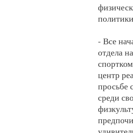
физическ
политики
- Все нач
отдела н
спортком
центр ре
просьбе 
среди св
физкульт
предпочи
удивител