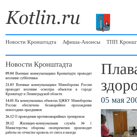
Новости Кронштадта
Афиша-Анонсы
ТПП Кроншт
Плав
Новости Кронштадта
09.04
Военные коммунальщики Кронштадта проводят
здоро
весенние субботники
21.03
Военные коммунальщики Минобороны России
проводят весенние осмотры объектов в городе
Кронштадт и Ленинградской области
05 мая 200
14.01
На коммунальных объектах ЦЖКУ Минобороны
России обеспечено безаварийное прохождение
новогодних праздников
26.12
О проведении противоаварийных тренировок
20.12
Жилищно-коммунальная служба №1
Министерства обороны своевременно производит
работы по отчистке кровель от снега и наледи