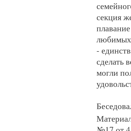
семейног
секция ж
плавание
любимых 
- единст
сделать 
могли пол
удовольс
Беседов
Материал
№17 от 4