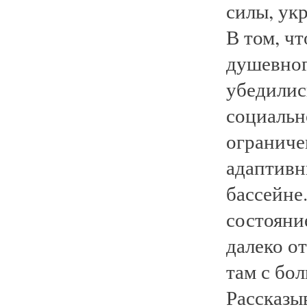
силы, укр
В том, ч
душевног
убедилис
социальн
ограниче
адаптивн
бассейне
состояни
далеко о
там с бо
Рассказы