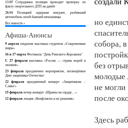
13.05
Сотрудники полиции проводят проверку по
факту смертельного ДТП на дамбе
28.04
Полицией задержан мигрант, разбивший
автомобиль своей бывшей начальницы
но единс
Все новости »
спасител
Афиша-Анонсы
собора, 
9 апреля
открытие выставки студентов «Современные
миры»
постройк
16 и 17 марта
Фестиваль "День Римского-Корсакова"
С 27 февраля
выставка «Россия — страна морей и
без отры
океанов»
23 февраля
праздничное мероприятие, посвящённое
молодые 
Дню защитника Отечества!
22 февраля
праздничный концерт «Защитникам –
не могли
Слава!»
15 февраля
вечер-концерт «Шрамы на сердце…»
после ок
12 февраля
лекция «Конфликты и их решения»
Здесь ра