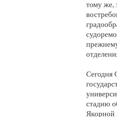
тому же,
востребо
градообр
судоремо
прежнему
отделения
Сегодня 
государс
университ
стадию о
Якорной 