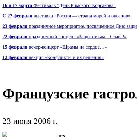
16 и 17 марта
Фестиваль "День Римского-Корсакова"
С 27 февраля
выставка «Россия — страна морей и океанов»
23 февраля
праздничное мероприятие, посвящённое Дню защи
22 февраля
праздничный концерт «Защитникам – Слава!»
15 февраля
вечер-концерт «Шрамы на сердце…»
12 февраля
лекция «Конфликты и их решения»
Французские гастро
23 июня 2006 г.