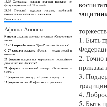
13.05
Сотрудники полиции проводят проверку по
факту смертельного ДТП на дамбе
28.04
Полицией задержан мигрант, разбивший
автомобиль своей бывшей начальницы
Все новости »
Афиша-Анонсы
торжеств
9 апреля
открытие выставки студентов «Современные
1. Быть 
миры»
16 и 17 марта
Фестиваль "День Римского-Корсакова"
Федераци
С 27 февраля
выставка «Россия — страна морей и
океанов»
2. Точно
23 февраля
праздничное мероприятие, посвящённое
Дню защитника Отечества!
приказы 
22 февраля
праздничный концерт «Защитникам –
Слава!»
3. Подде
15 февраля
вечер-концерт «Шрамы на сердце…»
12 февраля
лекция «Конфликты и их решения»
традиции
4. Добро
5. Быть 