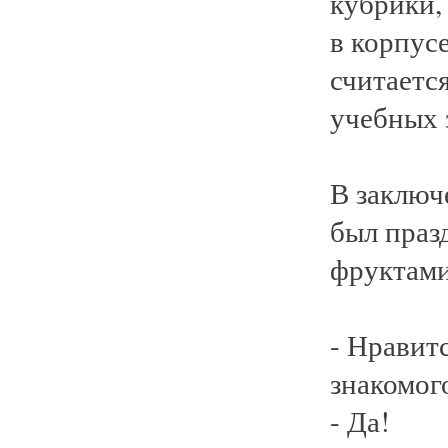
кубрики,
в корпусе
считаетс
учебных 
В заключ
был праз
фруктами
- Нравит
знакомог
- Да!