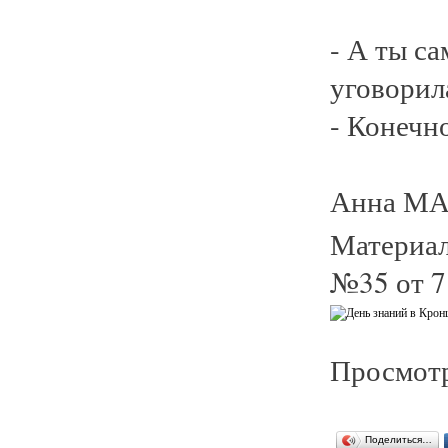
- А ты с
уговорил
- Конечно
Анна М
Материал
№35 от 7
Просмотр
Поделиться…