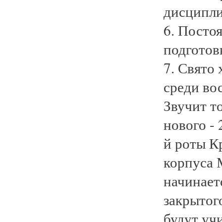
дисципл
6. Посто
подготов
7. Свято
среди во
Звучит т
нового - 
й роты К
корпуса 
начинает
закрытого
будут учи