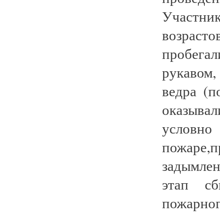
Участни
возрасто
пробега
рукавом
ведра (п
оказыв
усло
пожаре
задымлен
этап сб
пожарног