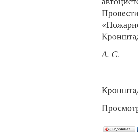
автоцист
Провест
«Пожа
Кронштад
А. С.
Кронштад
Просмотр
Поделиться…