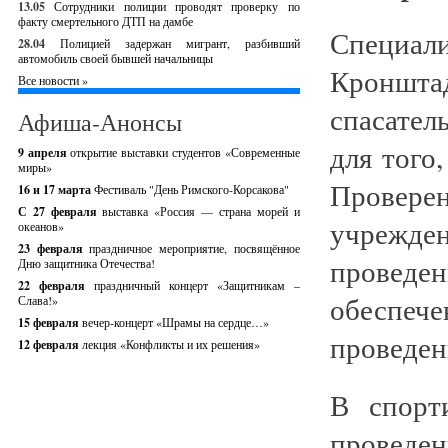
13.05
Сотрудники полиции проводят проверку по
факту смертельного ДТП на дамбе
Специал
28.04
Полицией задержан мигрант, разбивший
автомобиль своей бывшей начальницы
Кронш
Все новости »
спасател
Афиша-Анонсы
для того
9 апреля
открытие выставки студентов «Современные
миры»
Провер
16 и 17 марта
Фестиваль "День Римского-Корсакова"
С 27 февраля
выставка «Россия — страна морей и
учрежде
океанов»
23 февраля
праздничное мероприятие, посвящённое
проведе
Дню защитника Отечества!
22 февраля
праздничный концерт «Защитникам –
обеспе
Слава!»
15 февраля
вечер-концерт «Шрамы на сердце…»
проведен
12 февраля
лекция «Конфликты и их решения»
В спорт
проведен