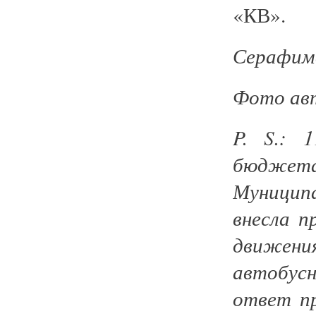
«КВ».
Серафим
Фото ав
P. S.: 
бюджета
Муницип
внесла 
движения
автобус
ответ п