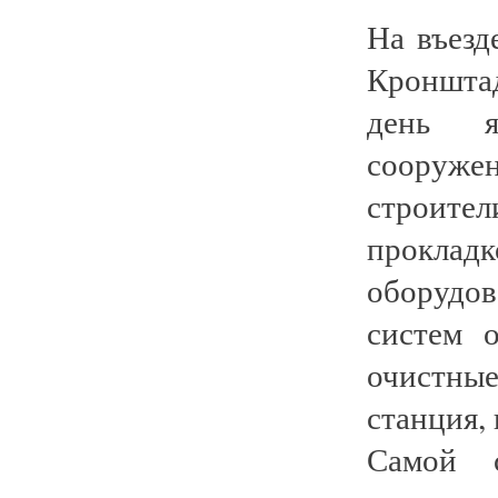
На въезд
Кронштад
день я
сооружен
строит
прокла
оборудов
систем 
очистны
станция,
Самой с