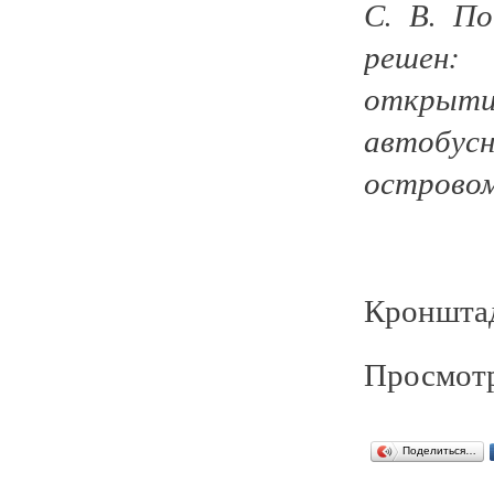
С. В. П
решен: 
открыт
автобу
островом
Кронштад
Просмотр
Поделиться…