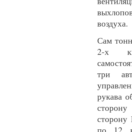
вентиляц
выхлопо
воздуха.
Сам тонн
2-х к
самостоя
три ав
управлен
рукава о
сторону
сторону 
по 12 в