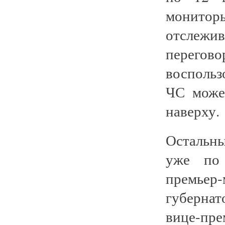
монитор
отслежив
перегов
воспольз
ЧС может
наверху.
Остальны
уже по 
премье
губернат
вице-пре