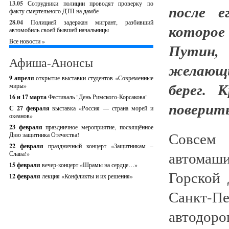
13.05
Сотрудники полиции проводят проверку по
после е
факту смертельного ДТП на дамбе
28.04
Полицией задержан мигрант, разбивший
которое
автомобиль своей бывшей начальницы
Все новости »
Путин,
Афиша-Анонсы
желающ
9 апреля
открытие выставки студентов «Современные
берег. 
миры»
16 и 17 марта
Фестиваль "День Римского-Корсакова"
поверить
С 27 февраля
выставка «Россия — страна морей и
океанов»
23 февраля
праздничное мероприятие, посвящённое
Совсем 
Дню защитника Отечества!
22 февраля
праздничный концерт «Защитникам –
автомаши
Слава!»
15 февраля
вечер-концерт «Шрамы на сердце…»
Горской
12 февраля
лекция «Конфликты и их решения»
Санкт-П
автодоро