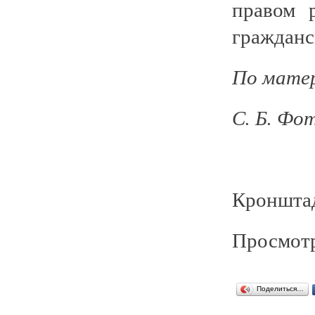
правом 
гражданс
По матер
С. Б. Фо
Кронштад
Просмотр
Поделиться…