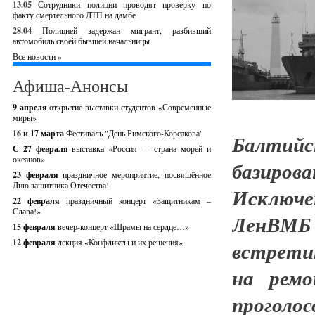
13.05
Сотрудники полиции проводят проверку по
факту смертельного ДТП на дамбе
28.04
Полицией задержан мигрант, разбивший
автомобиль своей бывшей начальницы
Все новости »
Афиша-Анонсы
9 апреля
открытие выставки студентов «Современные
миры»
16 и 17 марта
Фестиваль "День Римского-Корсакова"
Балтийс
С 27 февраля
выставка «Россия — страна морей и
океанов»
базиро
23 февраля
праздничное мероприятие, посвящённое
Дню защитника Отечества!
Исключе
22 февраля
праздничный концерт «Защитникам –
Слава!»
ЛенВМБ
15 февраля
вечер-концерт «Шрамы на сердце…»
12 февраля
лекция «Конфликты и их решения»
встретит
на ремо
проголо