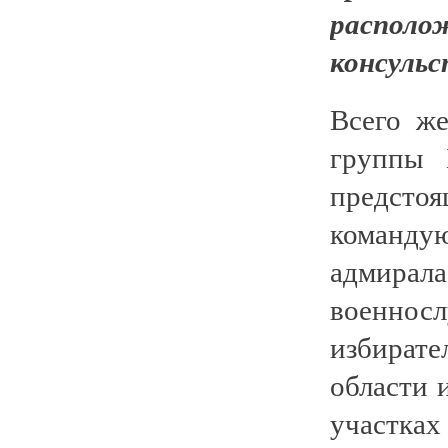
располо
консульс
Всего же
группы 
предс
команд
адмирал
военн
избирате
области 
участка