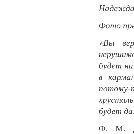
Надежд
Фото пр
«Вы вер
нерушимо
будет ни
в карма
потому-
хрусталь
будет да
Ф. М. Д