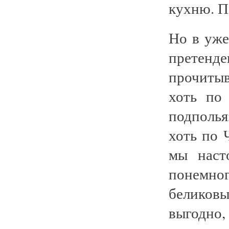
кухню. П
Но в уже
претенд
прочиты
хоть по
подполья
хоть по 
мы наст
понемн
беликов
выгодно, 