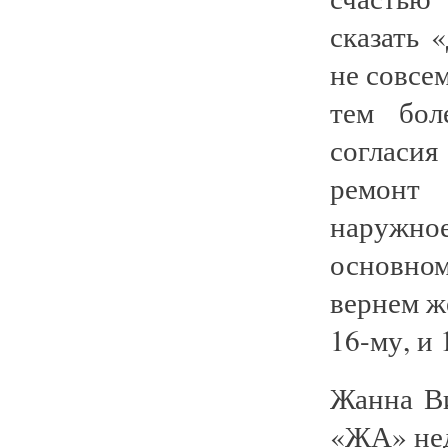
сказать 
не совсе
тем бол
согласия
ремонт 
наружно
основно
вернем же
16-му, и 
Жанна В
«ЖА» нед