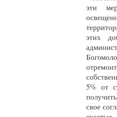
эти мер
освещен
территор
этих до
админи
Богомол
отремо
собствен
5% от с
получить
свое сог
счастью