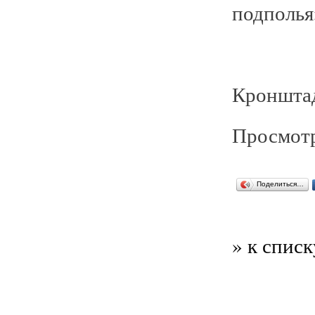
подполья»,
Кронштад
Просмотр
Поделиться…
» к списк