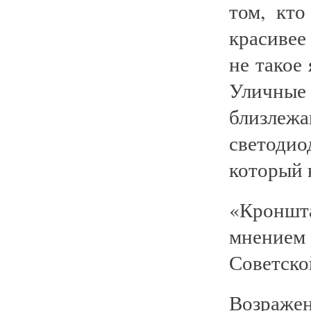
том, кт
красивее
не такое
Уличные 
близлеж
светоди
который 
«Кроншт
мнением
Советской
Возражен