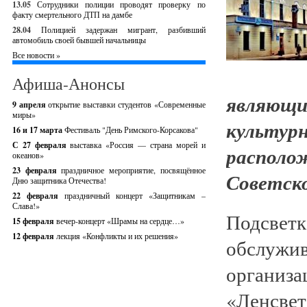
13.05
Сотрудники полиции проводят проверку по
факту смертельного ДТП на дамбе
28.04
Полицией задержан мигрант, разбивший
автомобиль своей бывшей начальницы
Все новости »
Афиша-Анонсы
являющ
9 апреля
открытие выставки студентов «Современные
миры»
культур
16 и 17 марта
Фестиваль "День Римского-Корсакова"
С 27 февраля
выставка «Россия — страна морей и
располо
океанов»
23 февраля
праздничное мероприятие, посвящённое
Советско
Дню защитника Отечества!
22 февраля
праздничный концерт «Защитникам –
Слава!»
Подсве
15 февраля
вечер-концерт «Шрамы на сердце…»
12 февраля
лекция «Конфликты и их решения»
обслуж
организ
«Ленсвет