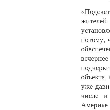
«Подсве
жителей
установ
потому, 
обеспеч
вечернее
подчерки
объекта 
уже давн
числе и
Америке