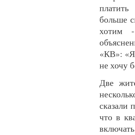
платить
больше с
хотим -
объяснен
«КВ»: «Я
не хочу 
Две жит
нескольк
сказали 
что в кв
включат