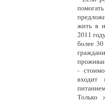
помогать
предлож
жить в и
2011 год
более 30
граждан
прожива
- стоим
входит 
питание
Только 