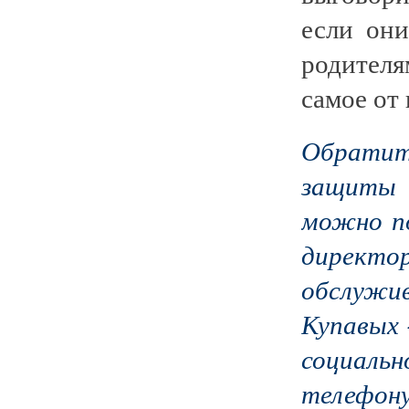
если он
родителя
самое от
Обратит
защиты
можно по
директо
обслужи
Купавых 
социаль
телефону