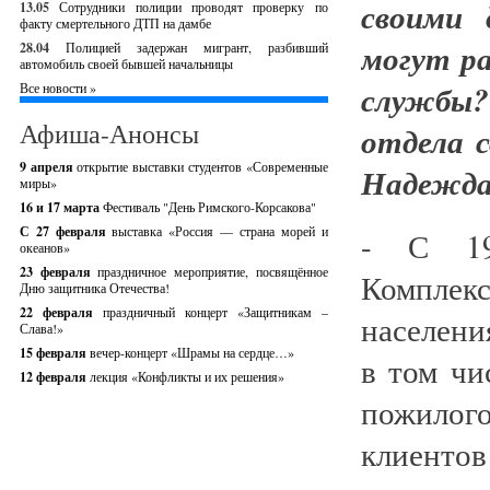
своими
13.05
Сотрудники полиции проводят проверку по
факту смертельного ДТП на дамбе
могут р
28.04
Полицией задержан мигрант, разбивший
автомобиль своей бывшей начальницы
службы?
Все новости »
Афиша-Анонсы
отдела 
9 апреля
открытие выставки студентов «Современные
Надежда
миры»
16 и 17 марта
Фестиваль "День Римского-Корсакова"
С 27 февраля
выставка «Россия — страна морей и
- С 19
океанов»
23 февраля
праздничное мероприятие, посвящённое
Комплек
Дню защитника Отечества!
22 февраля
праздничный концерт «Защитникам –
населени
Слава!»
15 февраля
вечер-концерт «Шрамы на сердце…»
в том чи
12 февраля
лекция «Конфликты и их решения»
пожилог
клиентов