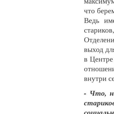
максимум
что бере
Ведь им
старико
Отделени
выход для
в Центре
отноше
внутри с
- Что, 
старико
социальн