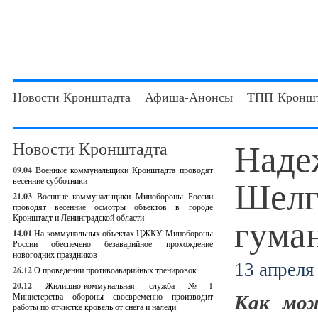
Новости Кронштадта
Афиша-Анонсы
ТПП Кроншт
Наде
Новости Кронштадта
09.04
Военные коммунальщики Кронштадта проводят
Шелг
весенние субботники
21.03
Военные коммунальщики Минобороны России
проводят весенние осмотры объектов в городе
гуман
Кронштадт и Ленинградской области
14.01
На коммунальных объектах ЦЖКУ Минобороны
России обеспечено безаварийное прохождение
новогодних праздников
13 апреля 
26.12
О проведении противоаварийных тренировок
20.12
Жилищно-коммунальная служба №1
Как мож
Министерства обороны своевременно производит
работы по отчистке кровель от снега и наледи