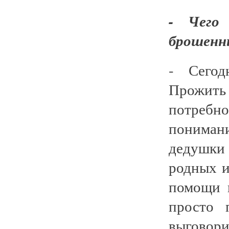
- Чего
брошенны
- Сегод
Прожить
потребно
понима
дедушки
родных и
помощи п
просто 
выговор