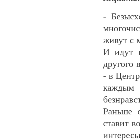
- Безысх
многочи
живут с 
И идут 
другого 
- в Центр
каждым
безнрав
Раньше 
ставит в
интересы 