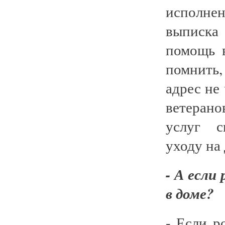
исполне
выписка
помощь в
помнить,
адрес не
ветеран
услуг с
уходу на
- А если
в доме?
- Если р