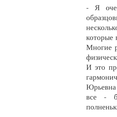
- Я оче
образц
нескольк
которые 
Многие р
физическ
И это пр
гармонич
Юрьевна 
все - б
полненьк