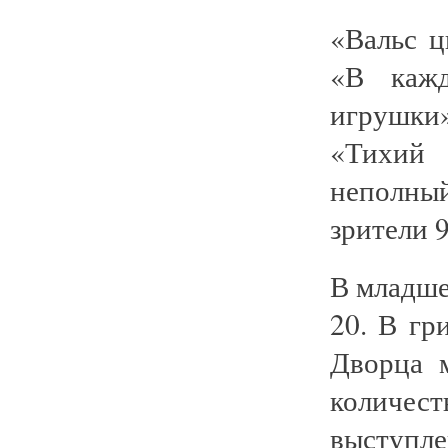
«Вальс ц
«В кажд
игрушки»
«Тихий 
неполны
зрители 
В младшей
20. В гр
Дворца 
количе
выступле