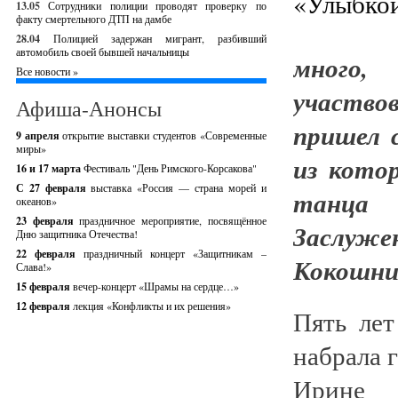
13.05
Сотрудники полиции проводят проверку по
факту смертельного ДТП на дамбе
28.04
Полицией задержан мигрант, разбивший
автомобиль своей бывшей начальницы
много,
Все новости »
участво
Афиша-Анонсы
пришел 
9 апреля
открытие выставки студентов «Современные
миры»
из кото
16 и 17 марта
Фестиваль "День Римского-Корсакова"
С 27 февраля
выставка «Россия — страна морей и
танца
океанов»
23 февраля
праздничное мероприятие, посвящённое
Заслуже
Дню защитника Отечества!
22 февраля
праздничный концерт «Защитникам –
Кокошни
Слава!»
15 февраля
вечер-концерт «Шрамы на сердце…»
12 февраля
лекция «Конфликты и их решения»
Пять лет
набрала 
Ирине 