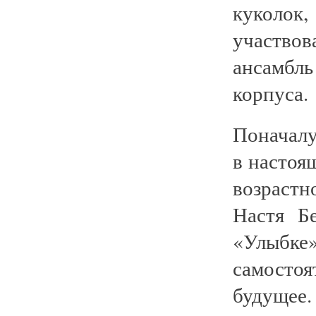
куколок
участвов
ансамбль
корпуса.
Поначалу
в настоя
возрастн
Настя Б
«Улыбке
самостоя
будущее.