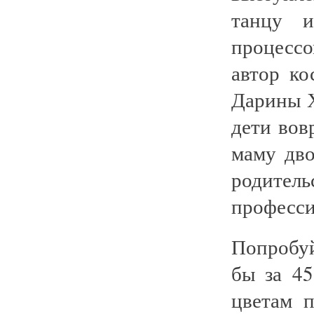
танцу и
процесс
автор к
Дарины Х
дети вов
маму дв
родитель
професси
Попробуй
бы за 4
цветам п