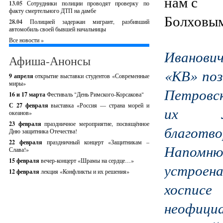
13.05
Сотрудники полиции проводят проверку по
факту смертельного ДТП на дамбе
28.04
Полицией задержан мигрант, разбивший
автомобиль своей бывшей начальницы
Все новости »
Иванович
Афиша-Анонсы
«КВ» по
9 апреля
открытие выставки студентов «Современные
миры»
Петровс
16 и 17 марта
Фестиваль "День Римского-Корсакова"
С 27 февраля
выставка «Россия — страна морей и
их Лю
океанов»
23 февраля
праздничное мероприятие, посвящённое
благот
Дню защитника Отечества!
22 февраля
праздничный концерт «Защитникам –
Напомню
Слава!»
15 февраля
вечер-концерт «Шрамы на сердце…»
устроена
12 февраля
лекция «Конфликты и их решения»
хосписе
неофициа