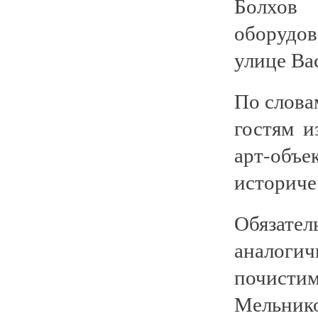
Болхов 
оборудо
улице Ва
По слова
гостям и
арт-объ
историче
Обязате
аналогич
почисти
Мельнико