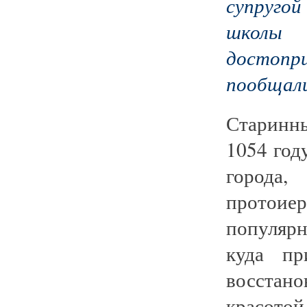
супруго
школ
достоп
пообщали
Старинны
1054 год
города
протоие
популяр
куда пр
восстан
красото