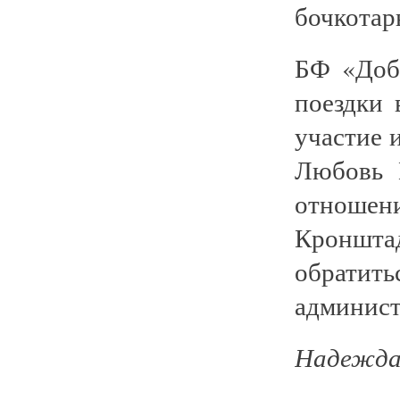
бочкотар
БФ «Доб
поездки 
участие 
Любовь 
отноше
Кронштад
обрати
админист
Надежда