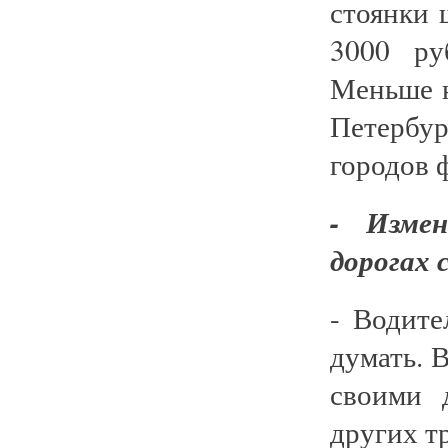
стоянки 
3000 ру
Меньше н
Петербу
городов 
- Измен
дорогах 
- Водите
думать. 
своими 
других т