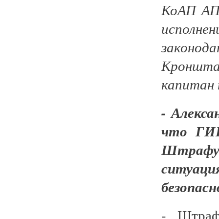
КоАП АП
испол
законод
Кроншта
капитан 
- Алекса
что ГИБ
Штрафую
ситуац
безопасн
- Штраф