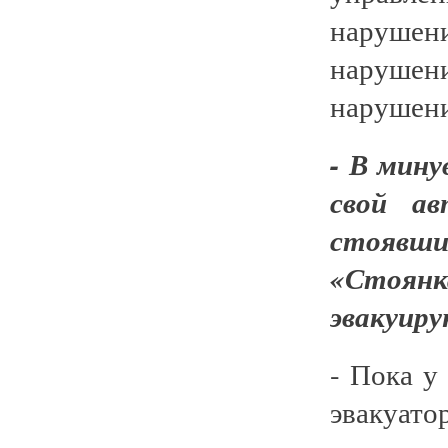
нарушен
нарушен
нарушени
- В мин
свой ав
стоявши
«Стоянк
эвакуир
- Пока у
эвакуато