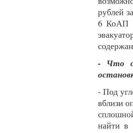
возможно
рублей з
6 КоАП Р
эвакуат
содержан
- Что о
останов
- Под уг
вблизи о
сплошной
найти в