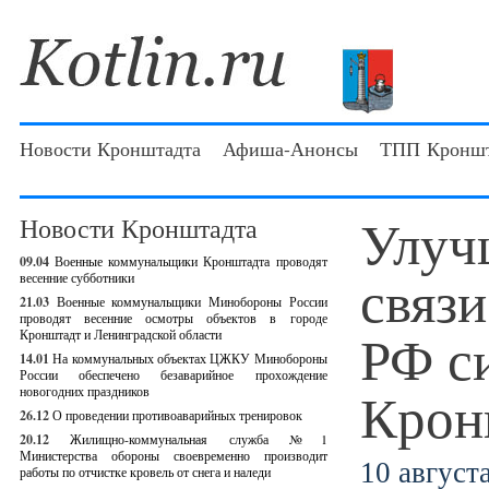
Новости Кронштадта
Афиша-Анонсы
ТПП Кроншт
Улуч
Новости Кронштадта
09.04
Военные коммунальщики Кронштадта проводят
связ
весенние субботники
21.03
Военные коммунальщики Минобороны России
проводят весенние осмотры объектов в городе
РФ с
Кронштадт и Ленинградской области
14.01
На коммунальных объектах ЦЖКУ Минобороны
России обеспечено безаварийное прохождение
Крон
новогодних праздников
26.12
О проведении противоаварийных тренировок
20.12
Жилищно-коммунальная служба №1
Министерства обороны своевременно производит
10 августа
работы по отчистке кровель от снега и наледи