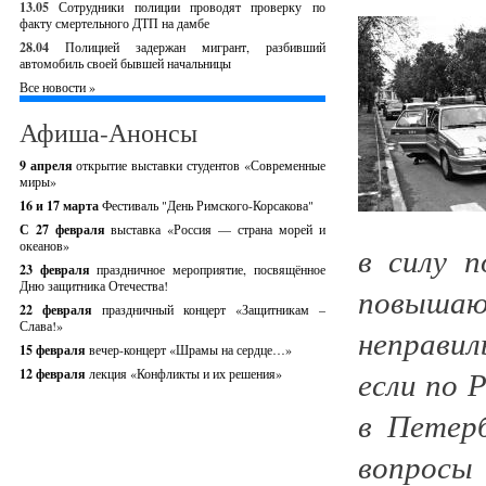
13.05
Сотрудники полиции проводят проверку по
факту смертельного ДТП на дамбе
28.04
Полицией задержан мигрант, разбивший
автомобиль своей бывшей начальницы
Все новости »
Афиша-Анонсы
9 апреля
открытие выставки студентов «Современные
миры»
16 и 17 марта
Фестиваль "День Римского-Корсакова"
С 27 февраля
выставка «Россия — страна морей и
океанов»
в силу 
23 февраля
праздничное мероприятие, посвящённое
Дню защитника Отечества!
повышаю
22 февраля
праздничный концерт «Защитникам –
Слава!»
неправи
15 февраля
вечер-концерт «Шрамы на сердце…»
если по 
12 февраля
лекция «Конфликты и их решения»
в Петерб
вопросы