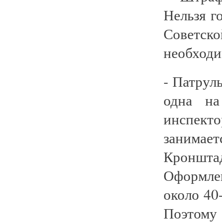
Нельзя г
Советск
необходи
- Патрул
одна на
инспект
занимае
Кронштад
Оформле
около 40
Поэтом