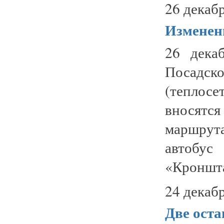
26 декабр
Изменени
26 дека
Посадско
(теплосе
вносятс
маршрут
автобу
«Кроншта
24 декабр
Две оста