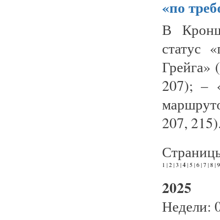
«по тре
В Кронш
статус 
Грейга» 
207); – 
маршрут
207, 215)
Страниц
1
|
2
|
3
|
4
|
5
|
6
|
7
|
8
|
9
2025
Недели: