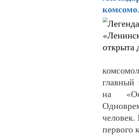
комсомо
комсомо
главный 
на «Ос
Одновре
человек.
первого к 