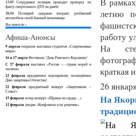
В рамках
13.05
Сотрудники полиции проводят проверку по
факту смертельного ДТП на дамбе
летию п
28.04
Полицией задержан мигрант, разбивший
автомобиль своей бывшей начальницы
фашистск
Все новости »
работу у
Афиша-Анонсы
На сте
9 апреля
открытие выставки студентов «Современные
миры»
фотограф
16 и 17 марта
Фестиваль "День Римского-Корсакова"
С 27 февраля
выставка «Россия — страна морей и
краткая и
океанов»
23 февраля
праздничное мероприятие, посвящённое
Дню защитника Отечества!
26 января
22 февраля
праздничный концерт «Защитникам –
Слава!»
На Якор
15 февраля
вечер-концерт «Шрамы на сердце…»
12 февраля
лекция «Конфликты и их решения»
традици