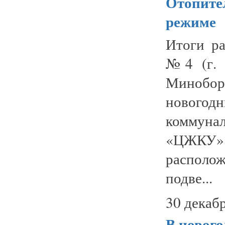
Отопите
режиме
Итоги р
№4 (г. 
Минобо
новог
коммун
«ЦЖКУ»
располож
подве...
30 декабр
В новог