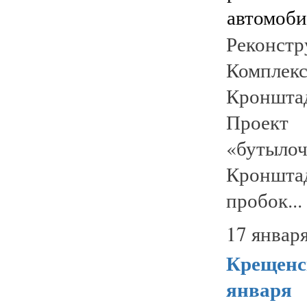
Реконс
Компл
Кроншта
Проект
«бутылоч
Кронштад
пробок...
17 января
Крещенск
января