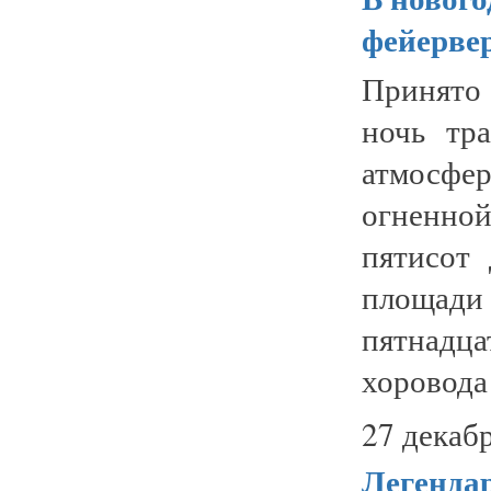
фейервер
Принято
ночь тр
атмосфе
огненно
пятисот
площа
пятнадца
хоровода 
27 декабр
Легенда