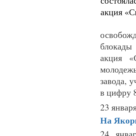
освобож
блокады
акция «
молодежь
завода, 
в цифру 8
23 января
На Якор
24 янва