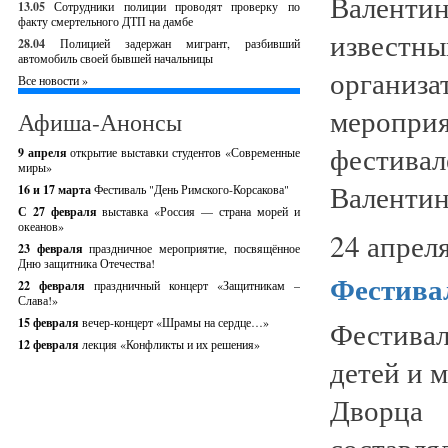
Валенти
13.05
Сотрудники полиции проводят проверку по
факту смертельного ДТП на дамбе
извест
28.04
Полицией задержан мигрант, разбивший
автомобиль своей бывшей начальницы
организ
Все новости »
меропр
Афиша-Анонсы
фестива
9 апреля
открытие выставки студентов «Современные
миры»
Валентин
16 и 17 марта
Фестиваль "День Римского-Корсакова"
С 27 февраля
выставка «Россия — страна морей и
океанов»
24 апреля
23 февраля
праздничное мероприятие, посвящённое
Дню защитника Отечества!
Фестива
22 февраля
праздничный концерт «Защитникам –
Слава!»
15 февраля
вечер-концерт «Шрамы на сердце…»
Фестива
12 февраля
лекция «Конфликты и их решения»
детей и 
Дворца
составл