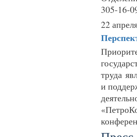
305-16-09
22 апреля
Перспек
Приор
государ
труда яв
и поддер
деятель
«ПетроК
конферен
Пресс