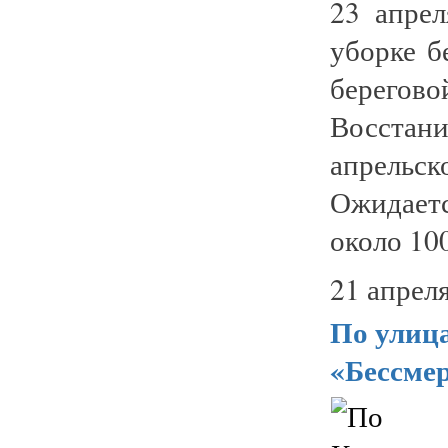
23 апре
уборке б
берегов
Восстан
апрельс
Ожидаетс
около 100
21 апреля
По улиц
«Бессме