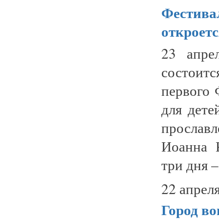
Фестива
откроет
23 апре
состоит
первого 
для дете
прослав
Иоанна 
три дня –
22 апреля
Город во