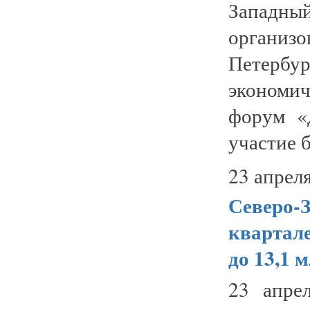
Западн
органи
Петер
экономич
форум «
участие б
23 апреля
Северо-З
квартале
до 13,1 
23 апре