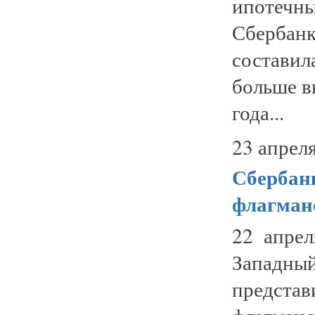
ипотечн
Сбербан
состави
больше в
года...
23 апреля
Сбербан
флагман
22 апрел
Западн
предста