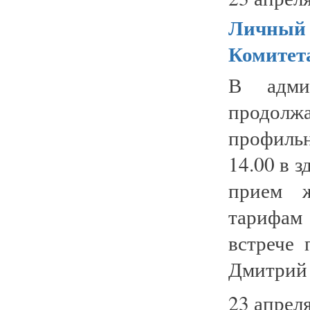
Личный 
Комитета
В админ
продолж
профильн
14.00 в 
прием ж
тарифам
встрече 
Дмитрий .
23 апреля