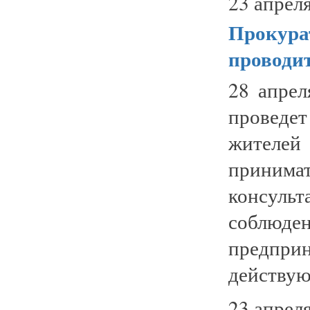
23 апреля
Прокура
проводит
28 апрел
проведе
жителей
принима
консуль
собл
предпри
действующ
23 апреля