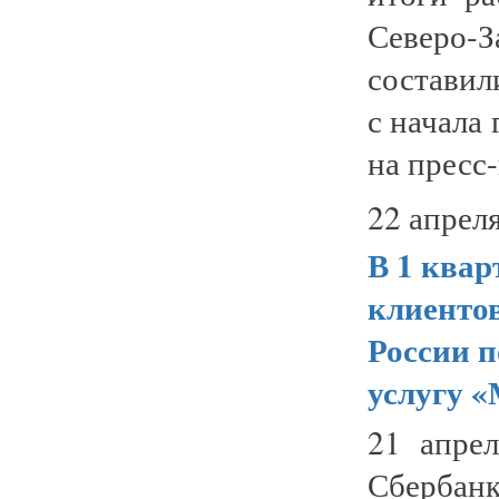
Северо-З
составил
с начала
на пресс-к
22 апреля
В 1 квар
клиенто
России 
услугу 
21 апрел
Сбербан