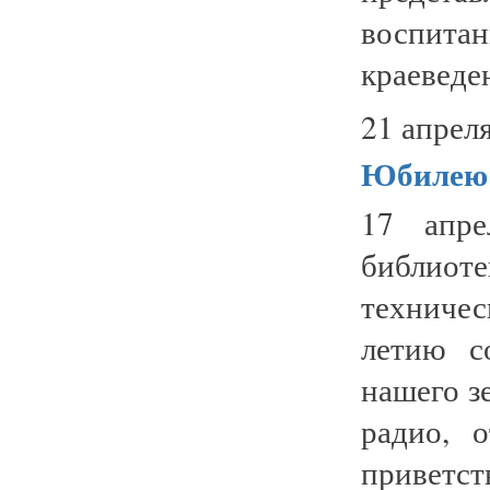
воспитан
краеведен
21 апреля
Юбилею 
17 апре
библиот
техниче
летию с
нашего з
радио, 
приветст