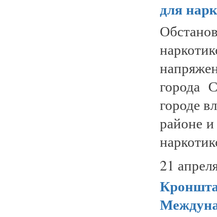
для нар
Обстано
наркоти
напряже
города С
городе в
районе и
наркотик
21 апреля
Кроншта
Междуна