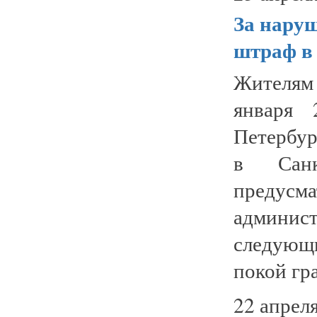
За нару
штраф в 
Жителям
января 
Петербу
в Санк
преду
админи
следующ
покой гра
22 апреля