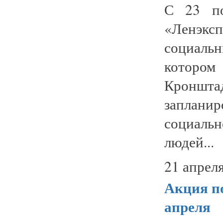
С 23 по
«Ленэк
социаль
которо
Кроншта
заплани
социаль
людей...
21 апреля
Акция по
апреля