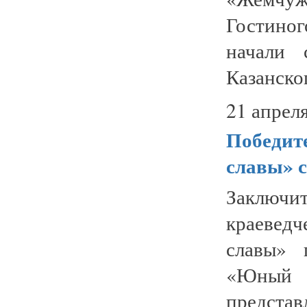
Гостино
начали 
Казанског
21 апреля
Победит
славы» 
Заключи
краевед
славы» 
«Юный м
предста