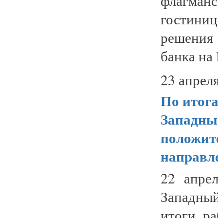
флагманс
гостиниц
решения 
банка на 
23 апреля
По итога
Западны
положит
направл
22 апрел
Западны
итоги ра