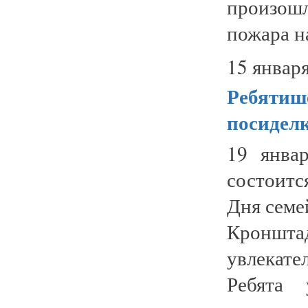
произошл
пожара н
15 января
Ребятиш
посидел
19 янва
состоитс
Дня семе
Кроншта
увлекат
Ребята