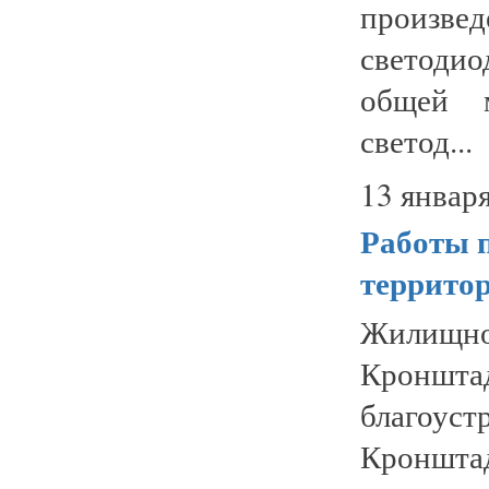
произвед
светоди
общей 
светод...
13 января
Работы п
террито
Жилищ
Кроншта
благоу
Кронш