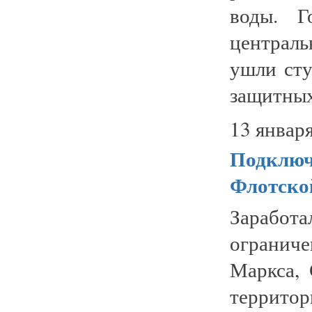
воды. Г
централь
ушли сту
защитных
13 января
Подключ
Флотско
Заработа
ограниче
Маркса, 
террит