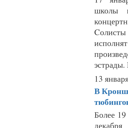
школы и
концертн
Cолисты
исполня
произве
эстрады. 
13 января
В Кронш
тюбинго
Более 19
декабр