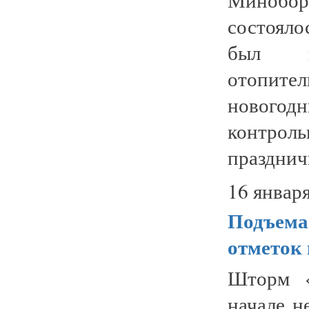
состоял
был п
отопител
новогод
контроль
празднич
16 января
Подъема
отметок 
Шторм «
начале н