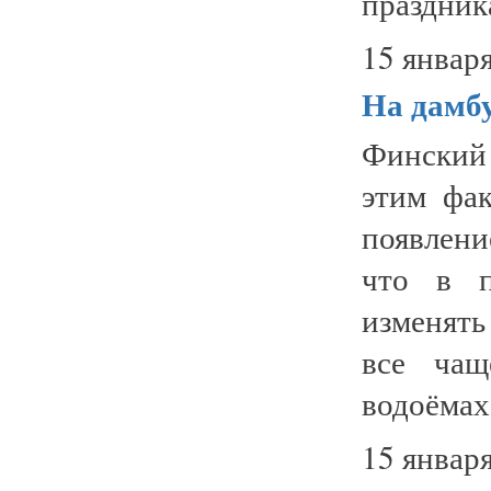
праздник
15 января
На дамбу
Финский 
этим фа
появлени
что в п
изменят
все чащ
водоёмах
15 января