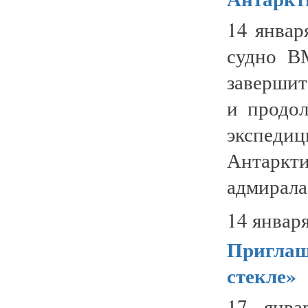
14 январ
судно В
завершит
и продол
экспеди
Антаркт
адмирала
14 января
Приглаш
стекле»
17 янва