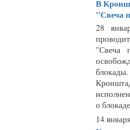
В Кронш
"Свеча 
28 янва
проводи
"Свеча 
освобож
блокады
Кроншт
исполнен
о блокаде 
14 января