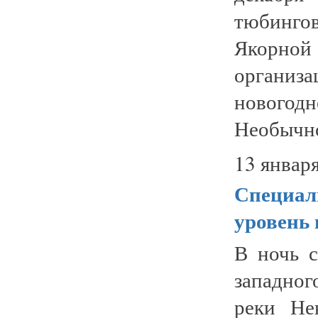
тюбинго
Якорной
организ
нового
Необычно
13 января
Специал
уровень 
В ночь с
западного
реки Не