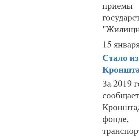
приемы
госуда
"Жилищно
15 января
Стало из
Кроншта
За 2019 
сообщае
Кронштад
фонде
трансп