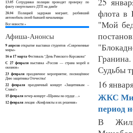
25 январ
13.05
Сотрудники полиции проводят проверку по
факту смертельного ДТП на дамбе
флота в 
28.04
Полицией задержан мигрант, разбивший
автомобиль своей бывшей начальницы
"Мой бед
Все новости »
постано
Афиша-Анонсы
"Блокадн
9 апреля
открытие выставки студентов «Современные
миры»
Гранина
16 и 17 марта
Фестиваль "День Римского-Корсакова"
С 27 февраля
выставка «Россия — страна морей и
Судьбы тр
океанов»
23 февраля
праздничное мероприятие, посвящённое
Дню защитника Отечества!
16 января
22 февраля
праздничный концерт «Защитникам –
Слава!»
ЖКС Мин
15 февраля
вечер-концерт «Шрамы на сердце…»
12 февраля
лекция «Конфликты и их решения»
период н
В Жили
Минобор