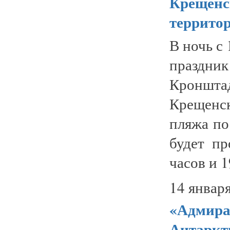
Крещенск
террито
В ночь с
праздни
Кроншт
Крещенск
пляжа по
будет пр
часов и 1
14 января
«Адмира
Антаркт