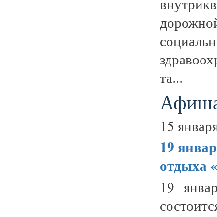
внутрик
дорожной
социа
здравоох
та...
Афиша
15 января
19 янва
отдыха 
19 янва
состоитс