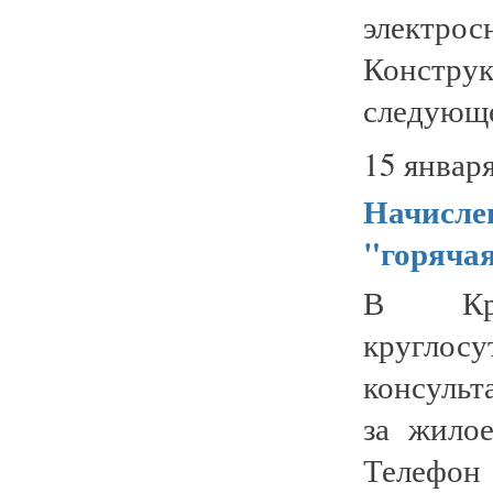
электро
Конструк
следующе
15 января
Начисле
"горяча
В Кро
кругл
консуль
за жило
Телефон 