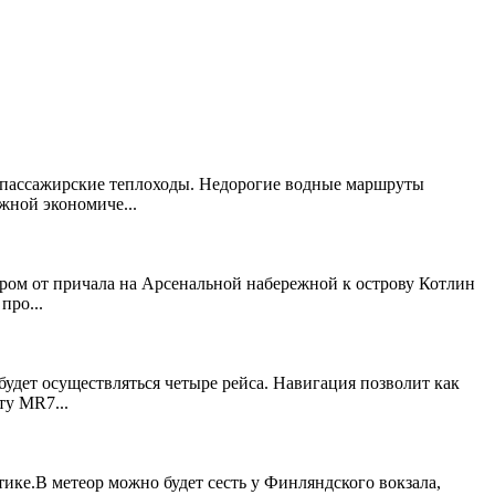
ь пассажирские теплоходы. Недорогие водные маршруты
жной экономиче...
тром от причала на Арсенальной набережной к острову Котлин
про...
удет осуществляться четыре рейса. Навигация позволит как
ту MR7...
тике.В метеор можно будет сесть у Финляндского вокзала,