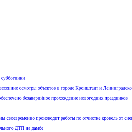
 субботники
сенние осмотры объектов в городе Кронштадт и Ленинградско
еспечено безаварийное прохождение новогодних праздников
 своевременно производит работы по отчистке кровель от снег
ельного ДТП на дамбе