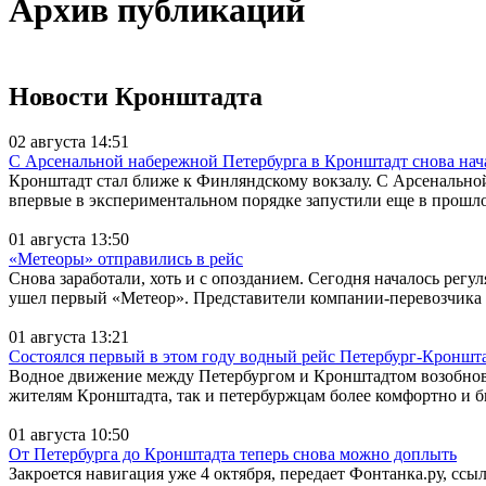
Архив публикаций
Новости Кронштадта
02 августа 14:51
С Арсенальной набережной Петербурга в Кронштадт снова нач
Кронштадт стал ближе к Финляндскому вокзалу. С Арсенально
впервые в экспериментальном порядке запустили еще в прошло
01 августа 13:50
«Метеоры» отправились в рейс
Снова заработали, хоть и с опозданием. Сегодня началось ре
ушел первый «Метеор». Представители компании-перевозчика об
01 августа 13:21
Состоялся первый в этом году водный рейс Петербург-Кроншт
Водное движение между Петербургом и Кронштадтом возобновил
жителям Кронштадта, так и петербуржцам более комфортно и бы
01 августа 10:50
От Петербурга до Кронштадта теперь снова можно доплыть
Закроется навигация уже 4 октября, передает Фонтанка.ру, ссы