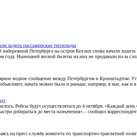
али ходить пассажирские теплоходы
й набережной Петербурга на остров Котлин снова начали ходит
м году. Нынешней весной билеты на них не продавали из-за сло
гулярное водное сообщение между Петербургом и Кронштадтом. У
ъясняют, начать можно было и раньше, напрмер, в мае, как и в 
адт
ось. Рейсы будут осуществляться до 4 октября. «Каждый день б
стро добираться до места назначения», - сообщил корреспонден
лаясь на пресс-службу комитета по транспортно-транзитной поли