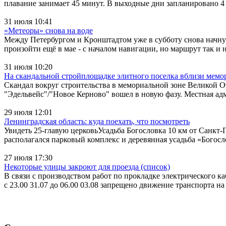
плавание занимает 45 минут. В выходные дни запланировано 4 о
31 июля 10:41
«Метеоры» снова на воде
Между Петербургом и Кронштадтом уже в субботу снова начну
произойти ещё в мае - с началом навигации, но маршрут так и н
31 июля 10:20
На скандальной стройплощадке элитного поселка вблизи мемор
Скандал вокруг строительства в мемориальной зоне Великой От
"Эдельвейс"/"Новое Керново" вошел в новую фазу. Местная ад
29 июля 12:01
Ленинградская область: куда поехать, что посмотреть
Увидеть 25-главую церковьУсадьба Богословка 10 км от Санкт
располагался парковый комплекс и деревянная усадьба «Богосл
27 июля 17:30
Некоторые улицы закроют для проезда (список)
В связи с производством работ по прокладке электрического ка
с 23.00 31.07 до 06.00 03.08 запрещено движение транспорта н