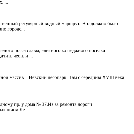
 ...
нственный регулярный водный маршрут. Это должно было
но городс...
леного пояса славы, элитного коттеджного поселка
ить честь и ...
ной массив – Невский лесопарк. Там с середины XVIII века
..
одному пр. у дома № 37.Из-за ремонта дороги
мыканием Ле...