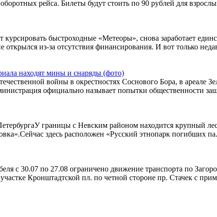
боротных рейса. Билеты будут стоить по 90 рублей для взрослых,
т курсировать быстроходные «Метеоры», снова заработает еди
е открылся из-за отсутствия финансирования. И вот только недав
иала находят мины и снаряды (фото)
ечественной войны в окрестностях Соснового Бора, в ареале Зе
министрация официально называет попытки общественности защит
-ПетербургаУ границы с Невским районом находится крупный лес
овка».Сейчас здесь расположен «Русский этнопарк погибших па.
беля с 30.07 по 27.08 ограничено движение транспорта по Загор
а участке Кронштадтской пл. по четной стороне пр. Стачек с при