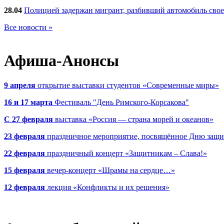
28.04
Полицией задержан мигрант, разбивший автомобиль сво
Все новости »
Афиша-Анонсы
9 апреля
открытие выставки студентов «Современные миры»
16 и 17 марта
Фестиваль "День Римского-Корсакова"
С 27 февраля
выставка «Россия — страна морей и океанов»
23 февраля
праздничное мероприятие, посвящённое Дню защи
22 февраля
праздничный концерт «Защитникам – Слава!»
15 февраля
вечер-концерт «Шрамы на сердце…»
12 февраля
лекция «Конфликты и их решения»