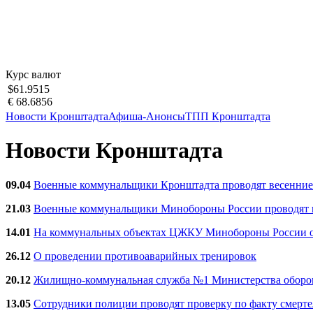
Курс валют
$61.9515
€ 68.6856
Новости Кронштадта
Афиша-Анонсы
ТПП Кронштадта
Новости Кронштадта
09.04
Военные коммунальщики Кронштадта проводят весенние
21.03
Военные коммунальщики Минобороны России проводят ве
14.01
На коммунальных объектах ЦЖКУ Минобороны России об
26.12
О проведении противоаварийных тренировок
20.12
Жилищно-коммунальная служба №1 Министерства обороны
13.05
Сотрудники полиции проводят проверку по факту смерт