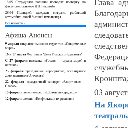
Глава а
13.05
Сотрудники полиции проводят проверку по
факту смертельного ДТП на дамбе
Благод
28.04
Полицией задержан мигрант, разбивший
автомобиль своей бывшей начальницы
админи
Все новости »
следов
Афиша-Анонсы
следст
9 апреля
открытие выставки студентов «Современные
миры»
Федера
16 и 17 марта
Фестиваль "День Римского-Корсакова"
С 27 февраля
выставка «Россия — страна морей и
служеб
океанов»
23 февраля
праздничное мероприятие, посвящённое
Кронштад
Дню защитника Отечества!
22 февраля
праздничный концерт «Защитникам –
Слава!»
03 август
15 февраля
вечер-концерт «Шрамы на сердце…»
12 февраля
лекция «Конфликты и их решения»
На Якорн
театраль
4 август