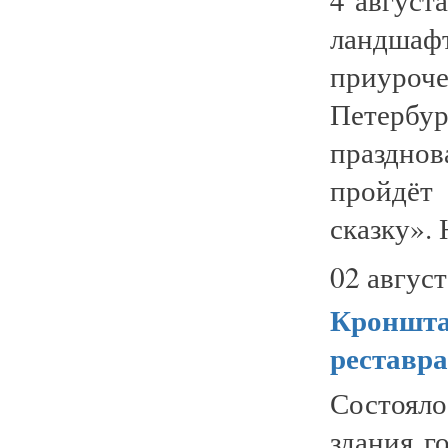
ландшаф
приуроч
Петербу
праздно
пройдёт
сказку». 
02 август
Кроншта
реставр
Состояло
здания г