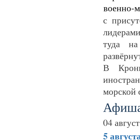
с прису
лидерам
туда на
развёрну
В Кронш
иностра
морской с
Афиша
04 август
5 август