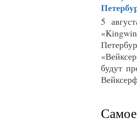
Петербур
5 авгус
«Kingwi
Петербу
«Вейксе
будут пр
Вейксерф
Самое