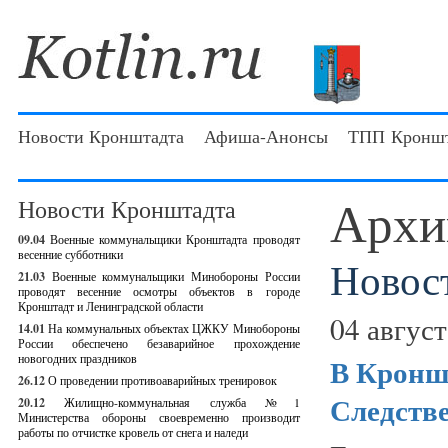
Новости Кронштадта
Афиша-Анонсы
ТПП Кроншт
Архи
Новости Кронштадта
09.04
Военные коммунальщики Кронштадта проводят
весенние субботники
Новос
21.03
Военные коммунальщики Минобороны России
проводят весенние осмотры объектов в городе
Кронштадт и Ленинградской области
04 август
14.01
На коммунальных объектах ЦЖКУ Минобороны
России обеспечено безаварийное прохождение
новогодних праздников
В Кронш
26.12
О проведении противоаварийных тренировок
Следств
20.12
Жилищно-коммунальная служба №1
Министерства обороны своевременно производит
работы по отчистке кровель от снега и наледи