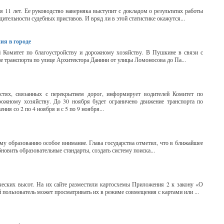
11 лет. Ее руководство наверняка выступит с докладом о результатах работы
тельности судебных приставов. И вряд ли в этой статистике окажутся...
ия в городе
й Комитет по благоустройству и дорожному хозяйству. В Пушкине в связи с
е транспорта по улице Архитектора Данини от улицы Ломоносова до Па...
стях, связанных с перекрытием дорог, информирует водителей Комитет по
рожному хозяйству. До 30 ноября будет ограничено движение транспорта по
я со 2 по 4 ноября и с 5 по 9 ноября...
му образованию особое внимание. Глава государства отметил, что в ближайшее
овить образовательные стандарты, создать систему поиска...
еских высот. На их сайте разместили картосхемы Приложения 2 к закону «О
 пользователь может просматривать их в режиме совмещения с картами или ...