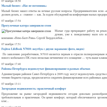
07 ноября 18:50
Малый бизнес: «Нас не потопишь»
Малый бизнес нашел ответы на вечные русские вопросы. Предпринимателям ясно «кт
должен делать, а - главное — как. За ходом обсуждений на конференции малых предпри
07 ноября 17:54
Прогулочные катера завершили сезон
Малые суда прекращают работу на реках
думаю, уже к понедельнику мало кто из
компании «Нево-Балт-Рива» Сергей Твердохлебов...
07 ноября 17:51
Fujitsu LifeBook N7010: ноутбук с двумя экранами (фото, видео)
По заявлению разработчиков, N7010 является первым в отрасли полноразмерным н
нового мобильного ПК стало несколько нетипичное его оснащение — чуть выше клавиат
07 ноября 17:40
Районы Петербурга недополучат финансирование в разных объемах
Администрации районов Санкт-Петербурга в 2009 году могут недополучить средства 
чтению бюджета города, предполагается сократить финансирование всех районных адм
07 ноября 13:11
Загородная недвижимость: практичный комфорт
Предложение на рынке загородной недвижимости сегодня довольно разнообразно
требовательным и практичным. Он ценит комфорт, который обеспечивается эргоном
клас...