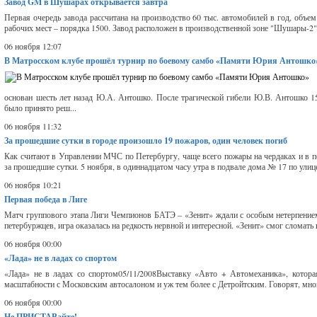
Завод GM в Шушарах открывается завтра
Первая очередь завода рассчитана на производство 60 тыс. автомобилей в год, объе
рабочих мест – порядка 1500. Завод расположен в производственной зоне "Шушары-2".
06 ноября 12:07
В Матросском клубе прошёл турнир по боевому самбо «Памяти Юрия Антошко
основан шесть лет назад Ю.А. Антошко. После трагической гибели Ю.В. Антошко 1
было принято реш...
06 ноября 11:32
За прошедшие сутки в городе произошло 19 пожаров, один человек погиб
Как считают в Управлении МЧС по Петербургу, чаще всего пожары на чердаках и в 
за прошедшие сутки. 5 ноября, в одиннадцатом часу утра в подвале дома № 17 по улиц
06 ноября 10:21
Первая победа в Лиге
Матч группового этапа Лиги Чемпионов БАТЭ – «Зенит» ждали с особым нетерпением и
петербуржцев, игра оказалась на редкость нервной и интересной. «Зенит» смог сломать
06 ноября 00:00
«Лада» не в ладах со спортом
«Лада» не в ладах со спортом05/11/2008Выставку «Авто + Автомеханика», котора
масштабности с Московским автосалоном и уж тем более с Детройтским. Говорят, мног
06 ноября 00:00
Не ПРИСТАВайте!