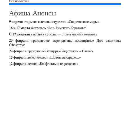
Все новости »
Афиша-Анонсы
9 апреля
открытие выставки студентов «Современные миры»
16 и 17 марта
Фестиваль "День Римского-Корсакова"
С 27 февраля
выставка «Россия — страна морей и океанов»
23 февраля
праздничное мероприятие, посвящённое Дню защитника
Отечества!
22 февраля
праздничный концерт «Защитникам – Слава!»
15 февраля
вечер-концерт «Шрамы на сердце…»
12 февраля
лекция «Конфликты и их решения»