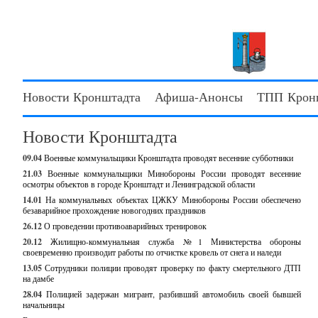
Новости Кронштадта
Афиша-Анонсы
ТПП Крон
Новости Кронштадта
09.04
Военные коммунальщики Кронштадта проводят весенние субботники
21.03
Военные коммунальщики Минобороны России проводят весенние
осмотры объектов в городе Кронштадт и Ленинградской области
14.01
На коммунальных объектах ЦЖКУ Минобороны России обеспечено
безаварийное прохождение новогодних праздников
26.12
О проведении противоаварийных тренировок
20.12
Жилищно-коммунальная служба №1 Министерства обороны
своевременно производит работы по отчистке кровель от снега и наледи
13.05
Сотрудники полиции проводят проверку по факту смертельного ДТП
на дамбе
28.04
Полицией задержан мигрант, разбивший автомобиль своей бывшей
начальницы