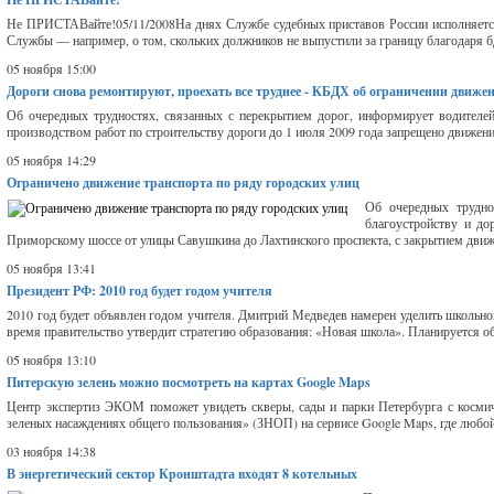
Не ПРИСТАВайте!05/11/2008На днях Службе судебных приставов России исполняется 
Службы — например, о том, скольких должников не выпустили за границу благодаря бди
05 ноября 15:00
Дороги снова ремонтируют, проехать все труднее - КБДХ об ограничении движен
Об очередных трудностях, связанных с перекрытием дорог, информирует водителе
производством работ по строительству дороги до 1 июля 2009 года запрещено движени
05 ноября 14:29
Ограничено движение транспорта по ряду городских улиц
Об очередных трудно
благоустройству и до
Приморскому шоссе от улицы Савушкина до Лахтинского проспекта, с закрытием движени
05 ноября 13:41
Президент РФ: 2010 год будет годом учителя
2010 год будет объявлен годом учителя. Дмитрий Медведев намерен уделить школьно
время правительство утвердит стратегию образования: «Новая школа». Планируется обн
05 ноября 13:10
Питерскую зелень можно посмотреть на картах Google Maps
Центр экспертиз ЭКОМ поможет увидеть скверы, сады и парки Петербурга с космич
зеленых насаждениях общего пользования» (ЗНОП) на сервисе Google Maps, где любой
03 ноября 14:38
В энергетический сектор Кронштадта входят 8 котельных