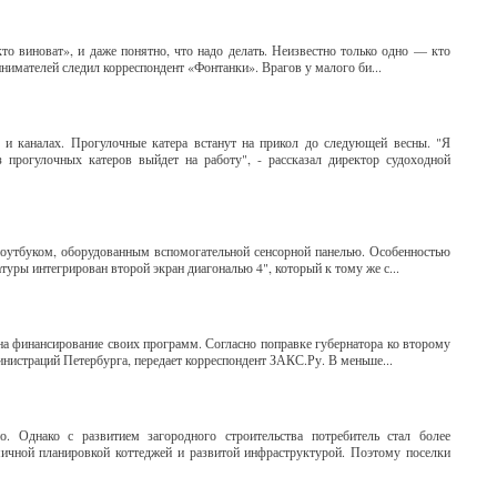
о виноват», и даже понятно, что надо делать. Неизвестно только одно — кто
нимателей следил корреспондент «Фонтанки». Врагов у малого би...
 и каналах. Прогулочные катера встанут на прикол до следующей весны. "Я
 прогулочных катеров выйдет на работу", - рассказал директор судоходной
оутбуком, оборудованным вспомогательной сенсорной панелью. Особенностью
уры интегрирован второй экран диагональю 4", который к тому же с...
на финансирование своих программ. Согласно поправке губернатора ко второму
инистраций Петербурга, передает корреспондент ЗАКС.Ру. В меньше...
. Однако с развитием загородного строительства потребитель стал более
ичной планировкой коттеджей и развитой инфраструктурой. Поэтому поселки