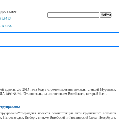
урс валют
61.9515
 68.6856
ой дороги. До 2015 года будут отремонтированы вокзалы станций Мурманск,
т ИА REGNUM. "Эти вокзалы, за исключением Витебского, который был...
нструированы
нструированыУтверждены проекты реконструкции пяти крупнейших вокзалов
, Петрозаводск, Выборг, а также Витебский и Финляндский Санкт-Петербурга.