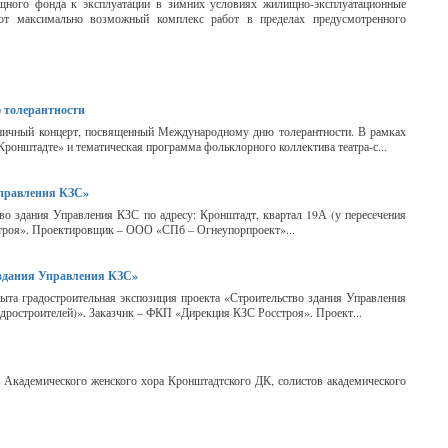
щного фонда к эксплуатации в зимних условиях жилищно-эксплуатационные
ют максимально возможный комплекс работ в пределах предусмотренного
 толерантности
здничный концерт, посвященный Международному дню толерантности. В рамках
Кронштадте» и тематическая программа фольклорного коллектива театра-с...
Управления КЗС»
тво здания Управления КЗС по адресу: Кронштадт, квартал 19А (у пересечения
строя». Проектировщик – ООО «СПб – Огнеупорпроект»...
 здания Управления КЗС»
рыта градостроительная экспозиция проекта «Строительство здания Управления
идростроителей)». Заказчик – ФКП «Дирекция КЗС Росстроя». Проект...
в Академического женского хора Кронштадтского ДК, солистов академического