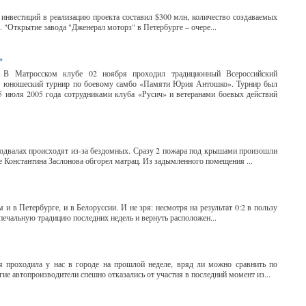
м инвестиций в реализацию проекта составил $300 млн, количество создаваемых
 "Открытие завода "Дженерал моторз" в Петербурге – очере...
»
В Матросском клубе 02 ноября проходил традиционный Всероссийский
юношеский турнир по боевому самбо «Памяти Юрия Антошко». Турнир был
5 июля 2005 года сотрудниками клуба «Русич» и ветеранами боевых действий
подвалах происходят из-за бездомных. Сразу 2 пожара под крышами произошли
е Константина Заслонова обгорел матрац. Из задымленного помещения ...
 в Петербурге, и в Белоруссии. И не зря: несмотря на результат 0:2 в пользу
 печальную традицию последних недель и вернуть расположен...
я проходила у нас в городе на прошлой неделе, вряд ли можно сравнить по
ие автопроизводители спешно отказались от участия в последний момент из...