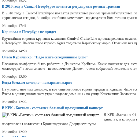
06 ноября 18:32
В 2010 году в Санкт-Петербурге появятся регулярные речные трамваи
В 2010 году в Санкт-Петербурге появятся регулярные речные трамваиРегулярные пе
журналистам сегодня, 6 ноября, сообщил заместитель председателя Комитета по транс
06 ноября 17:41
Карнавал в Петербург не придет
Крупнейшая мировая круизная компания Carnival Cruise Line приняла решение отменить
в Петербург. Вместо этого корабль будет ходить по Карибскому морю. Отменена вся п
06 ноября 14:50
Ольга Куриленко: "Надо жить сегодняшним днем"
Насколько комфортно было работать с Дэниелом Крейгом? Какие полезные для акт
милосердия" в этом смысле - не исключение. Дэниел - очень собранный человек, я с инт
06 ноября 13:00
Когда бомжам холодно - пожарным жарко
На улице становится холодно, и все чаще начинают гореть чердаки и подвалы. Чаще вс
Вчера в одиннадцатом часу утра в подвале дома № 17 по улице Константина Заслонова
06 ноября 12:22
В КРК «Бастион» состоялся большой праздничный концерт
В КРК «Бастион» 04
единства, в котором
представлены коллективы Кронштадтского Дворца культуры...
06 ноября 12:20