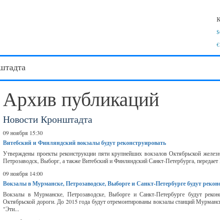
К
$
€
штадта
Архив публикаций
Новости Кронштадта
09 ноября 15:30
Витебский и Финляндский вокзалы будут реконструировать
Утверждены проекты реконструкции пяти крупнейших вокзалов Октябрьской железн
Петрозаводск, Выборг, а также Витебский и Финляндский Санкт-Петербурга, передае
09 ноября 14:00
Вокзалы в Мурманске, Петрозаводске, Выборге и Санкт-Петербурге будут реко
Вокзалы в Мурманске, Петрозаводске, Выборге и Санкт-Петербурге будут реко
Октябрьской дороги. До 2015 года будут отремонтированы вокзалы станций Мурманск
"Эти...