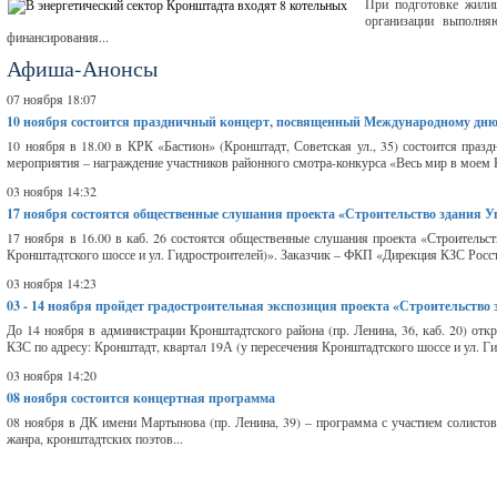
При подготовке жили
организации выполня
финансирования...
Афиша-Анонсы
07 ноября 18:07
10 ноября
состоится праздничный концерт, посвященный Международному дню
10 ноября в 18.00 в КРК «Бастион» (Кронштадт, Советская ул., 35) состоится пра
мероприятия – награждение участников районного смотра-конкурса «Весь мир в моем 
03 ноября 14:32
17 ноября
состоятся общественные слушания проекта «Строительство здания 
17 ноября в 16.00 в каб. 26 состоятся общественные слушания проекта «Строительс
Кронштадтского шоссе и ул. Гидростроителей)». Заказчик – ФКП «Дирекция КЗС Рос
03 ноября 14:23
03 - 14 ноября
пройдет градостроительная экспозиция проекта «Строительство
До 14 ноября в администрации Кронштадтского района (пр. Ленина, 36, каб. 20) отк
КЗС по адресу: Кронштадт, квартал 19А (у пересечения Кронштадтского шоссе и ул. Г
03 ноября 14:20
08 ноября
состоится концертная программа
08 ноября в ДК имени Мартынова (пр. Ленина, 39) – программа с участием солисто
жанра, кронштадтских поэтов...