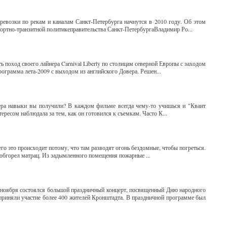
ревозки по рекам и каналам Санкт-Петербурга начнутся в 2010 году. Об этом
портно-транзитной политикеправительства Санкт-ПетербургаВладимир Ро...
 поход своего лайнера Carnival Liberty по столицам северной Европы с заходом
рограмма лета-2009 с выходом из английского Довера. Решен...
ера навыки вы получили? В каждом фильме всегда чему-то учишься и "Квант
ересом наблюдала за тем, как он готовился к съемкам. Часто К...
его это происходит потому, что там разводят огонь бездомные, чтобы погреться.
 обгорел матрац. Из задымленного помещения пожарные ...
 ноября состоялся большой праздничный концерт, посвященный Дню народного
 приняли участие более 400 жителей Кронштадта. В праздничной программе был