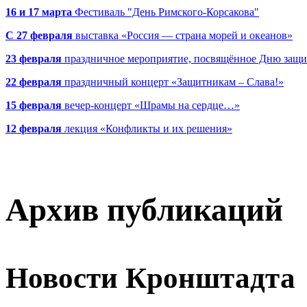
16 и 17 марта
Фестиваль "День Римского-Корсакова"
С 27 февраля
выставка «Россия — страна морей и океанов»
23 февраля
праздничное мероприятие, посвящённое Дню защи
22 февраля
праздничный концерт «Защитникам – Слава!»
15 февраля
вечер-концерт «Шрамы на сердце…»
12 февраля
лекция «Конфликты и их решения»
Архив публикаций
Новости Кронштадта