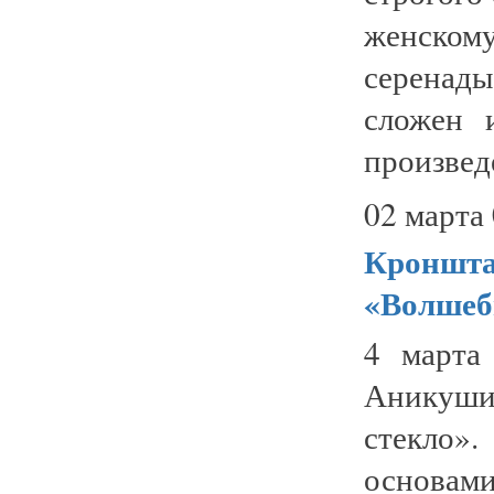
женском
серенады
сложен 
произведе
02 марта 
Кроншта
«Волшеб
4 марта
Аникушин
стекло»
основами