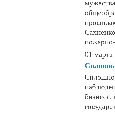
мужества
общеобр
профил
Сахненк
пожарно-с
01 марта 
Сплошна
Сплошн
наблюден
бизнеса,
государс