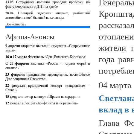
Генер
13.05
Сотрудники полиции проводят проверку по
факту смертельного ДТП на дамбе
Кроншта
28.04
Полицией задержан мигрант, разбивший
автомобиль своей бывшей начальницы
рассказ
Все новости »
отоплен
Афиша-Анонсы
жители п
9 апреля
открытие выставки студентов «Современные
миры»
года рав
16 и 17 марта
Фестиваль "День Римского-Корсакова"
С 27 февраля
выставка «Россия — страна морей и
потребле
океанов»
23 февраля
праздничное мероприятие, посвящённое
Дню защитника Отечества!
04 марта 
22 февраля
праздничный концерт «Защитникам –
Слава!»
Светлан
15 февраля
вечер-концерт «Шрамы на сердце…»
12 февраля
лекция «Конфликты и их решения»
вклад в 
Глава Ф
Светлан