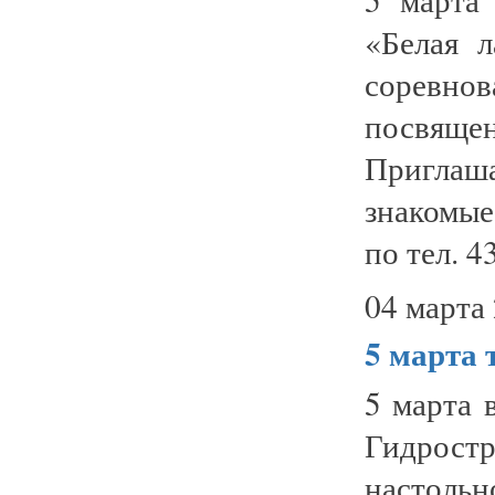
«Белая л
соревно
посвяще
Пригла
знакомые
по тел. 4
04 марта 
5 марта
5 марта 
Гидрост
настольн