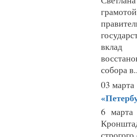
грамотой
правител
государ
вклад 
восстан
собора в..
03 марта 
«Петерб
6 марта
Кроншта
строгого