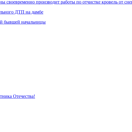
 своевременно производит работы по отчистке кровель от снег
ельного ДТП на дамбе
ей бывшей начальницы
тника Отечества!