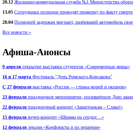
20.12
Жилищно-коммунальная служба №1 Министерства обороны
13.05
Сотрудники полиции проводят проверку по факту смерт
28.04
Полицией задержан мигрант, разбивший автомобиль сво
Все новости »
Афиша-Анонсы
9 апреля
открытие выставки студентов «Современные миры»
16 и 17 марта
Фестиваль "День Римского-Корсакова"
С 27 февраля
выставка «Россия — страна морей и океанов»
23 февраля
праздничное мероприятие, посвящённое Дню защи
22 февраля
праздничный концерт «Защитникам – Слава!»
15 февраля
вечер-концерт «Шрамы на сердце…»
12 февраля
лекция «Конфликты и их решения»