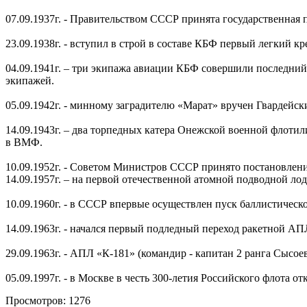
07.09.1937г. - Правительством СССР принята государственная 
23.09.1938г. - вступил в строй в составе КБФ первый легкий к
04.09.1941г. – три экипажа авиации КБФ совершили последний 
экипажей.
05.09.1942г. - минному заградителю «Марат» вручен Гвардейск
14.09.1943г. – два торпедных катера Онежской военной флоти
в ВМФ.
10.09.1952г. - Советом Министров СССР принято постановление
14.09.1957г. – на первой отечественной атомной подводной лод
10.09.1960г. - в СССР впервые осуществлен пуск баллистическо
14.09.1963г. - начался первый подледный переход ракетной АП
29.09.1963г. - АПЛ «К-181» (командир - капитан 2 ранга Сыс
05.09.1997г. - в Москве в честь 300-летия Российского флота от
Просмотров: 1276