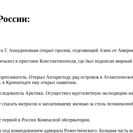
России:
вым и Г. Анкудиновым открыт пролив, отделяющий Азию от Амери
причалил к пристани Константинополя, где был подписан мирный
 мореплаватель. Открыл Антарктиду, ряд островов в Атлантическ
0г. в Кронштадте ему открыт памятник.
исследователь Арктики. Осуществил кругосветную экспедицию на к
 спасать матросов и заплатившему жизнью за столь человеколюби
те первой в России Компасной обсерватории.
ры под командованием адмирала Рожественского. Большая часть 