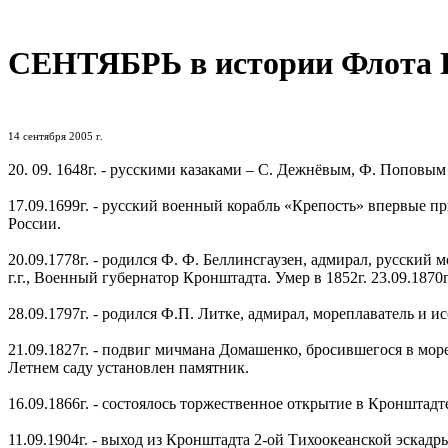
СЕНТЯБРЬ в истории Флота 
14 сентября 2005 г.
20. 09. 1648г. - русскими казаками – С. Дежнёвым, Ф. Попо
17.09.1699г. - русский военный корабль «Крепость» впервые 
России.
20.09.1778г. - родился Ф. Ф. Беллинсгаузен, адмирал, русский
г.г., Военный губернатор Кронштадта. Умер в 1852г. 23.09.187
28.09.1797г. - родился Ф.П. Литке, адмирал, мореплаватель и 
21.09.1827г. - подвиг мичмана Домашенко, бросившегося в море
Летнем саду установлен памятник.
16.09.1866г. - состоялось торжественное открытие в Кронштад
11.09.1904г. - выход из Кронштадта 2-ой Тихоокеанской эскад