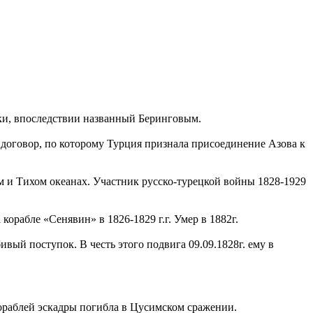
ки, впоследствии названный Беринговым.
 договор, по которому Турция признала присоединение Азова к
ом и Тихом океанах. Участник русско-турецкой войны 1828-1929
орабле «Сенявин» в 1826-1829 г.г. Умер в 1882г.
вый поступок. В честь этого подвига 09.09.1828г. ему в
кораблей эскадры погибла в Цусимском сражении.