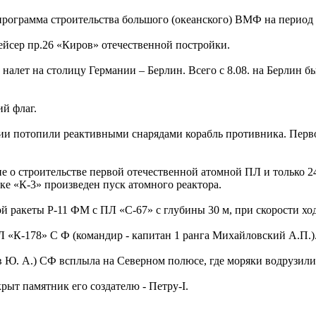
программа строительства большого (океанского) ВМФ на период 1
рейсер пр.26 «Киров» отечественной постройки.
налет на столицу Германии – Берлин. Всего с 8.08. на Берлин б
ий флаг.
лии потопили реактивными снарядами корабль противника. Перв
 о строительстве первой отечественной атомной ПЛ и только 24
ке «К-3» произведен пуск атомного реактора.
й ракеты Р-11 ФМ с ПЛ «С-67» с глубины 30 м, при скорости хода
Л «К-178» С Ф (командир - капитан 1 ранга Михайловский А.П.)
оев Ю. А.) СФ всплыла на Северном полюсе, где моряки водрузи
крыт памятник его создателю - Петру-I.