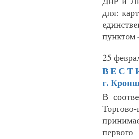
ДнР и Л
дня: кар
единстве
пунктом 
25 февра
В Е С Т
г. Крон
В соотв
Торгово
принимае
первог