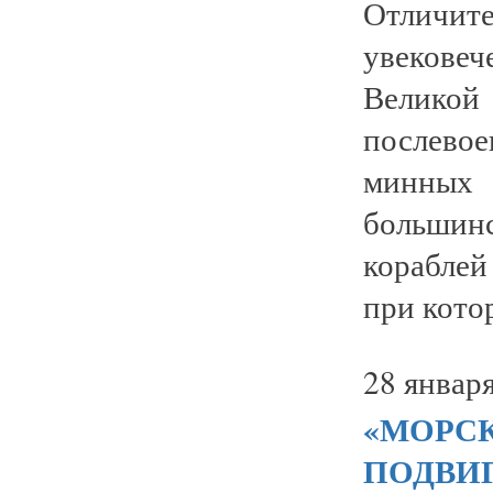
Отличи
увекове
Великой
послево
минных
большин
кораблей
при котор
28 января
«МОРСК
ПОДВИГ