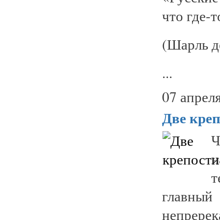
что где-
(Шарль д
...
07 апреля
Две кре
Ч
н
т
главны
непрере