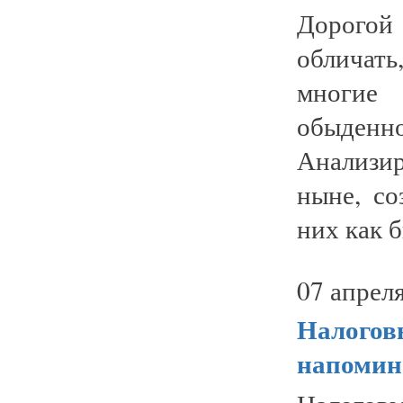
Дорогой 
обличать
многие
обыденн
Анализи
ныне, со
них как бы
07 апреля
Налогов
напомин