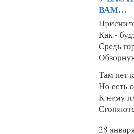
ВАМ…
Приснило
Как - буд
Средь гор
Обзорную
Там нет к
Но есть 
К нему п
Сгоняются
28 января