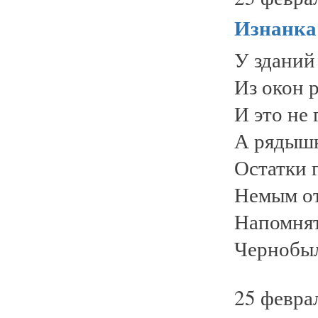
Изнанка
У зданий
Из окон р
И это не 
А рядышко
Остатки 
Немым от
Напомнят
Чернобыля
25 февра