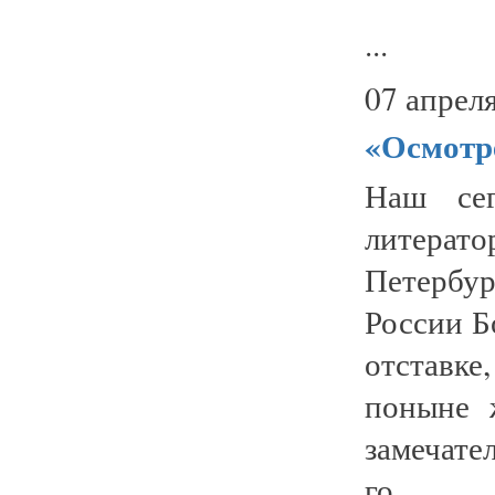
...
07 апреля
«Осмотре
Наш сег
литера
Петербу
России Б
отставке
поныне 
замечате
го...