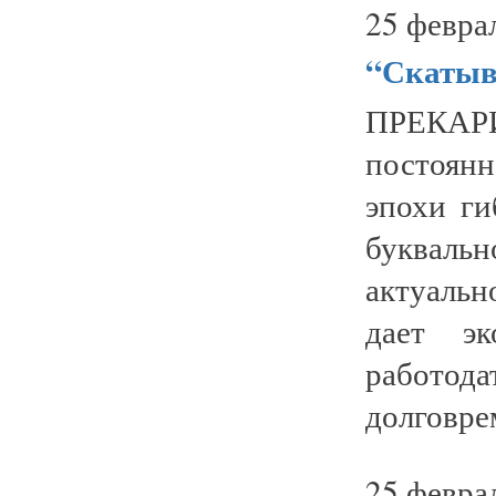
25 февра
“Скатыв
ПРЕКАР
постоянн
эпохи ги
буквал
актуаль
дает эк
работод
долговре
25 февра