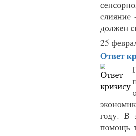
сенсорн
слияние 
должен с
25 февра
Ответ к
экономи
году. В
помощь т