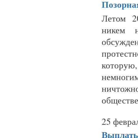
Позорная
Летом 2
никем н
обсужде
протест
которую
немноги
ничтожн
обществе
25 февра
Выплаты