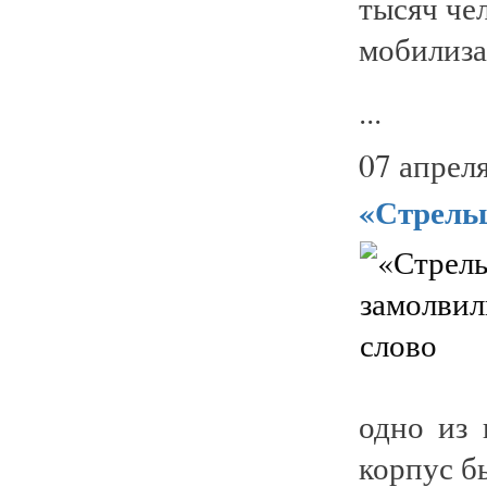
тысяч че
мобилиза
...
07 апреля
«Стрель
одно из 
корпус б