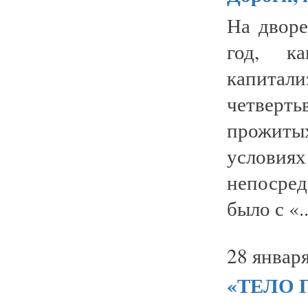
На дворе
год, к
капита
четверт
прожиты
услови
непосре
было с «..
28 января
«ТЕЛО 