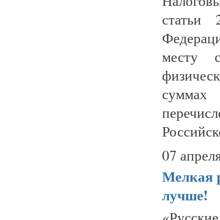
Налоговы
статьи 
Федераци
месту с
физическ
суммах
перечи
Российск
07 апреля
Мелкая р
лучше!
«Русские