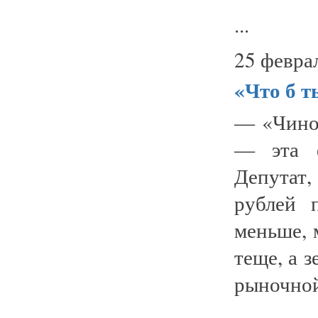
...
25 февра
«Что б т
— «Чино
— эта ф
Депутат
рублей 
меньше, 
теще, а 
рыночной