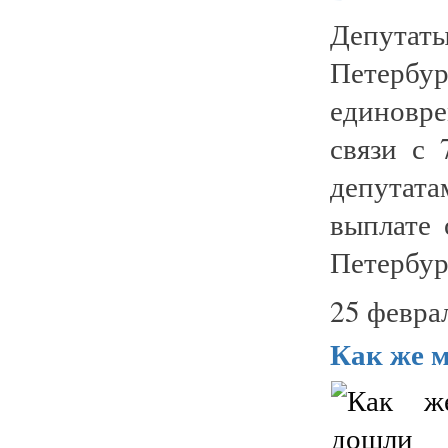
Депутат
Петерб
единовре
связи с
депутата
выплате 
Петербург
25 февра
Как же 