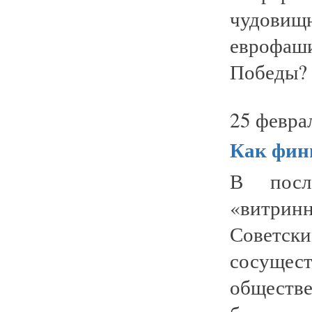
чудови
еврофаш
Победы? 
25 февра
Как фин
В посл
«витри
Советс
сосущес
обществе