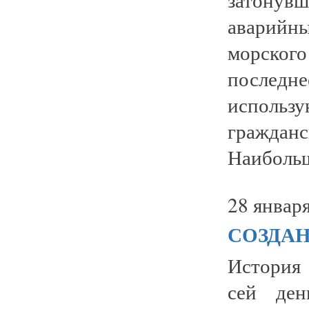
аварийны
морского
последн
исполь
гражда
Наибольш
28 января
СОЗДАН
История
сей ден