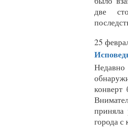
было вза
две ст
последств
25 февра
Испове
Недавн
обнаруж
конверт 
Внимател
приняла 
города с